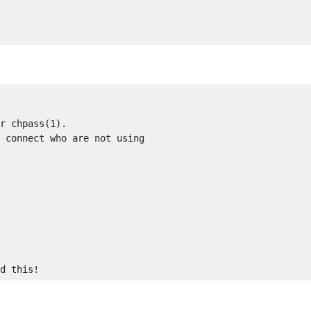
r chpass(1).
 connect who are not using
d this!