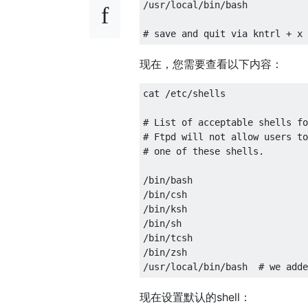
/
usr
/
local
/
bin
/
bash

# save and quit via kntrl + x
现在，您需要查看以下内容：
cat 
/
etc
/
shells

# List of acceptable shells fo
# Ftpd will not allow users to
# one of these shells.
/
bin
/
/
bin
/
/
bin
/
/
bin
/
/
bin
/
/
bin
/
/
usr
/
local
/
bin
/
bash  
# we adde
现在设置默认的shell：