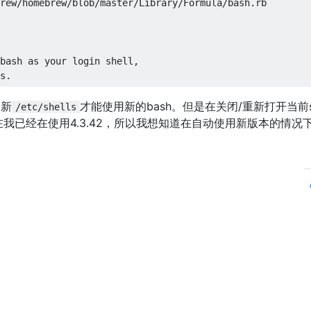
rew
/
homebrew
/
blob
/
master
/
Library
/
Formula
/
bash
.
bash as your login shell
,
s
.
更新
才能使用新的bash。但是在关闭/重新打开当前sh
/etc/shells
我已经在使用4.3.42，所以我想知道在自动使用新版本的情况