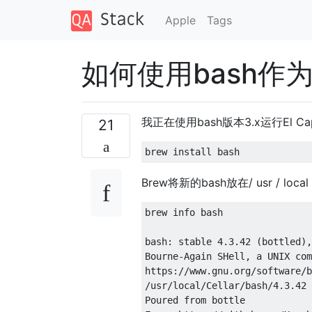
Apple
Tags
如何使用bash作为默
我正在使用bash版本3.x运行El Ca
21
brew install bash
Brew将新的bash放在/ usr / local /
brew info bash

bash
:
 stable 
4.3
.
42
(
bottled
),
Bourne
-
Again
SHell
,
 a UNIX com
https
://
www
.
gnu
.
org
/
software
/
b
/
usr
/
local
/
Cellar
/
bash
/
4.3
.
42
Poured