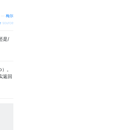
—
梅尔
source
还是/
o）。
确实返回