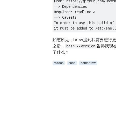
From
:
 https
://
github
.
com
/
Homeb
==>
Dependencies
Required
:
 readline 
✔
==>
Caveats
In
 order to use this build of 
it must be added to 
/
etc
/
shell
如您所见，brew提到我需要进行
之后，
告诉我现在
bash --version
了什么？
macos
bash
homebrew