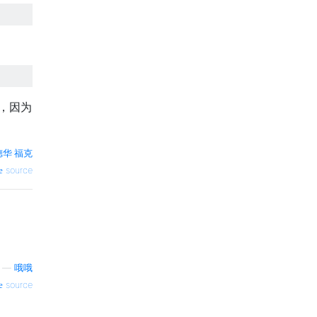
，因为
德华·福克
source
—
哦哦
source