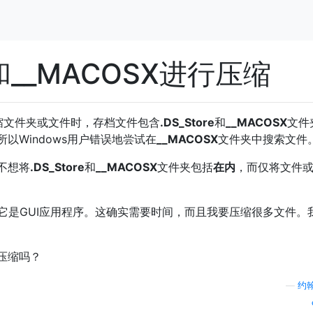
e和__MACOSX进行压缩
压缩文件夹或文件时，存档文件包含
.DS_Store
和
__MACOSX
文件
以Windows用户错误地尝试在
__MACOSX
文件夹中搜索文件
不想将
.DS_Store
和
__MACOSX
文件夹包括
在内
，而仅将文件
它是GUI应用程序。这确实需要时间，而且我要压缩很多文件。
压缩吗？
—
约