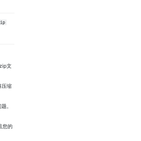
ip
ip文
解压缩
问题。
并且您的