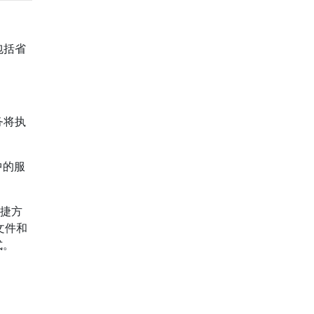
包括省
务将执
中的服
快捷方
文件和
式。