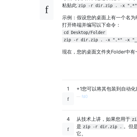
粘贴此
zip -r dir.zip . -x ".*"
示例：假设您的桌面上有一个名为F
打开终端并编写以下命令：
cd Desktop/Folder
zip -r dir.zip . -x ".*" -x "_
现在，您的桌面文件夹Folder中有一
1
+1您可以将其包装到自动化
—
fd0
4
从技术上讲，如果您用于
zi
是
。但是
zip -r dir.zip .
它。