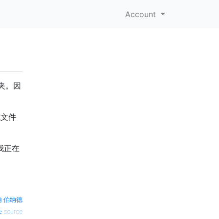
Account
夹。因
。
或文件
我正在
翰·伯纳德
source