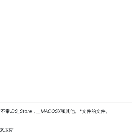
缩不带
.DS_Store
，
__MACOSX
和其他。*文件的文件。
令来压缩