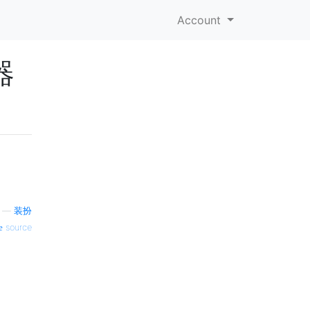
Account
器
—
装扮
source