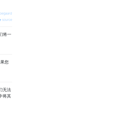
soegaard
source
们将一
如果您
们无法
中将其