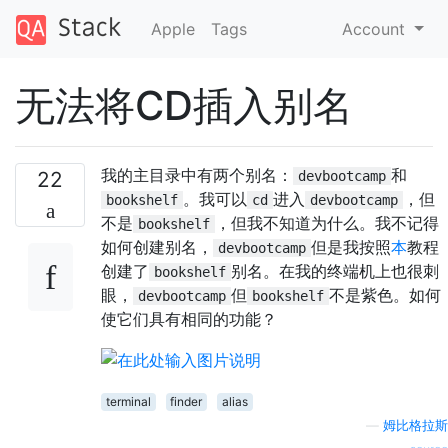
Apple
Tags
Account
无法将CD插入别​​名
我的主目录中有两个别名：
和
22
devbootcamp
。我可以
进入
，但
bookshelf
cd
devbootcamp
不是
，但我不知道为什么。我不记得
bookshelf
如何创建别名，
但是我按照
本
教程
devbootcamp
创建了
别名。在我的终端机上也很刺
bookshelf
眼，
但
不是紫色。如何
devbootcamp
bookshelf
使它们具有相同的功能？
terminal
finder
alias
—
姆比格拉斯