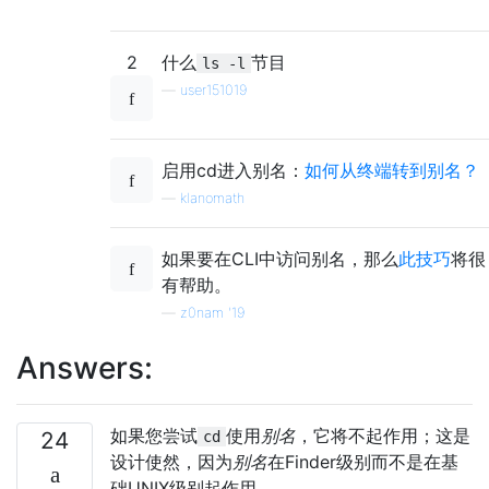
2
什么
节目
ls -l
—
user151019
启用cd进入别名：
如何从终端转到别名？
—
klanomath
如果要在CLI中访问别名，那么
此技巧
将很
有帮助。
—
z0nam '19
Answers:
如果您尝试
使用
别名
，它将不起作用；这是
24
cd
设计使然，因为
别名
在Finder级别而不是在基
础UNIX级别起作用。