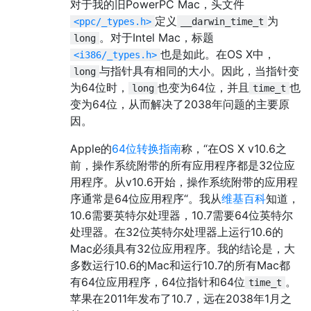
对于我的旧PowerPC Mac，头文件
定义
为
<ppc/_types.h>
__darwin_time_t
。对于Intel Mac，标题
long
也是如此。在OS X中，
<i386/_types.h>
与指针具有相同的大小。因此，当指针变
long
为64位时，
也变为64位，并且
也
long
time_t
变为64位，从而解决了2038年问题的主要原
因。
Apple的
64位转换指南
称，“在OS X v10.6之
前，操作系统附带的所有应用程序都是32位应
用程序。从v10.6开始，操作系统附带的应用程
序通常是64位应用程序“。我从
维基百科
知道，
10.6需要英特尔处理器，10.7需要64位英特尔
处理器。在32位英特尔处理器上运行10.6的
Mac必须具有32位应用程序。我的结论是，大
多数运行10.6的Mac和运行10.7的所有Mac都
有64位应用程序，64位指针和64位
。
time_t
苹果在2011年发布了10.7，远在2038年1月之