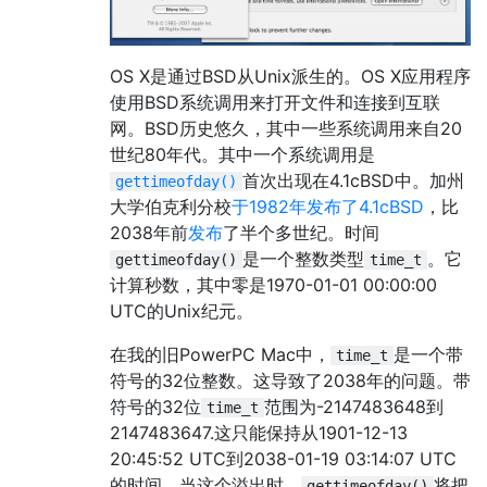
OS X是通过BSD从Unix派生的。OS X应用程序
使用BSD系统调用来打开文件和连接到互联
网。BSD历史悠久，其中一些系统调用来自20
世纪80年代。其中一个系统调用是
首次出现在4.1cBSD中。加州
gettimeofday()
大学伯克利分校
于1982年发布了4.1cBSD
，比
2038年前
发布
了半个多世纪。时间
是一个整数类型
。它
gettimeofday()
time_t
计算秒数，其中零是1970-01-01 00:00:00
UTC的Unix纪元。
在我的旧PowerPC Mac中，
是一个带
time_t
符号的32位整数。这导致了2038年的问题。带
符号的32位
范围为-2147483648到
time_t
2147483647.这只能保持从1901-12-13
20:45:52 UTC到2038-01-19 03:14:07 UTC
的时间。当这个溢出时，
将把
gettimeofday()