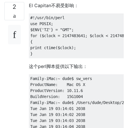
El Capitan不易受影响：
2
#!/usr/bin/perl

use POSIX;

$ENV{'TZ'} = "GMT";

for ($clock = 2147483641; $clock < 21474836
{

print ctime($clock);

这个perl脚本提供以下输出：
Family-iMac:~ dude$ sw_vers

ProductName:    Mac OS X

ProductVersion: 10.11.6

BuildVersion:   15G1004

Family-iMac:~ dude$ /Users/dude/Desktop/203
Tue Jan 19 03:14:01 2038

Tue Jan 19 03:14:02 2038

Tue Jan 19 03:14:03 2038

Tue Jan 19 03:14:04 2038
