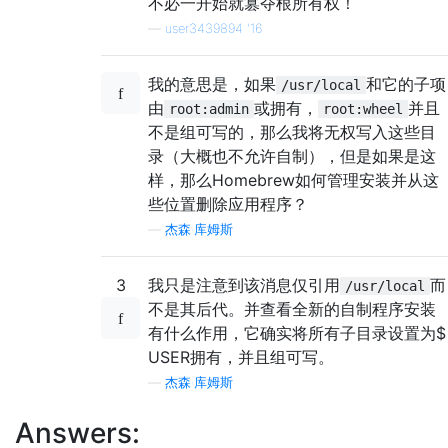
不必一开始就篡夺根所有权！
—
user3439894 '16
我的意思是，如果
和它的子项
/usr/local
由
或拥有，
并且
root:admin
root:wheel
不是组可写的，那么我将无权写入这些目
录（大概也不允许自制），但是如果是这
样，那么Homebrew如何管理安装并从这
些位置删除应用程序？
—
杰森·库姆斯
3
我只是注意到该消息仅引用
而
/usr/local
不是其后代。并查看全新的自制程序安装
有什么作用，它确实将所有子目录设置为$
USER拥有，并且组可写。
—
杰森·库姆斯
Answers: