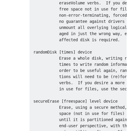
            eraseVolume verbs.  If you desi
            free space not in use for files
            non-error-terminating, forced u
            no guarantee against drivers wh
            unmount all overlying logical v
            aged in just the wrong way, eve
            affected disk is required.

 randomDisk [times] device

            Erase a whole disk, writing ran
            times to write random informati
            order to be useful again, rando
            tions will need to be (re)forma
            verbs.  If you desire a more so
            in use for files, use the secur
 secureErase [freespace] level device

            Erase, using a secure method, e
            space (not in use for files) on
            until it is partitioned again. 
            end-user perspective, with the 