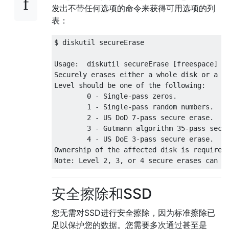
发出不带任何选项的命令来获得可用选项的列
表：
$ diskutil secureErase

Usage:  diskutil secureErase [freespace] le
Securely erases either a whole disk or a vo
Level should be one of the following:

        0 - Single-pass zeros.

        1 - Single-pass random numbers.

        2 - US DoD 7-pass secure erase.

        3 - Gutmann algorithm 35-pass secur
        4 - US DoE 3-pass secure erase.

Ownership of the affected disk is required.
安全擦除和SSD
您无需对SSD进行安全擦除，因为标准擦除已
足以保护您的数据。您需要多次通过甚至是