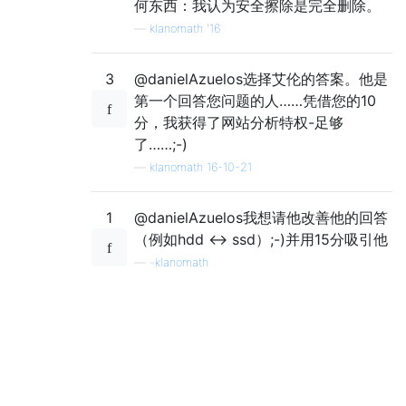
何东西：我认为安全擦除是完全删除。
—
klanomath '16
3
@danielAzuelos选择艾伦的答案。他是
第一个回答您问题的人……凭借您的10
分，我获得了网站分析特权-足够
了……;-)
—
klanomath 16-10-21
1
@danielAzuelos我想请他改善他的回答
（例如hdd <-> ssd）;-)并用15分吸引他
—
-klanomath