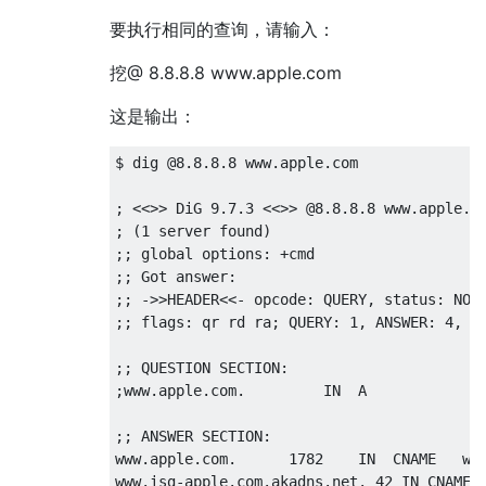
要执行相同的查询，请输入：
挖@ 8.8.8.8 www.apple.com
这是输出：
$ dig @8.8.8.8 www.apple.com

; <<>> DiG 9.7.3 <<>> @8.8.8.8 www.apple.co
; (1 server found)

;; global options: +cmd

;; Got answer:

;; ->>HEADER<<- opcode: QUERY, status: NOER
;; flags: qr rd ra; QUERY: 1, ANSWER: 4, AU
;; QUESTION SECTION:

;www.apple.com.         IN  A

;; ANSWER SECTION:

www.apple.com.      1782    IN  CNAME   www
www.isg-apple.com.akadns.net. 42 IN CNAME  