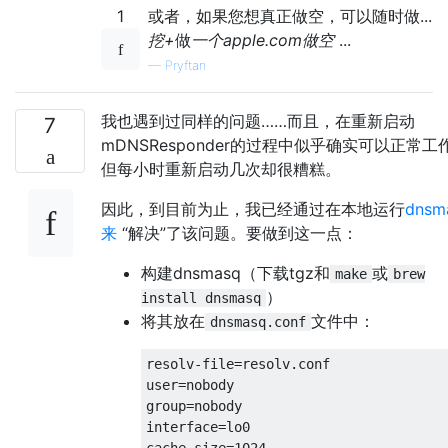
1
或者，如果您想真正做空，可以随时做...
挖+
做
一个apple.com做空
...
—
Pryftan
我也遇到过同样的问题……而且，在重新启动
7
mDNSResponder的过程中似乎确实可以正常工
但每小时重新启动几次却很糟糕。
因此，到目前为止，我已经通过在本地运行
dnsm
来
“解决”了该问题。要做到这一点：
构建dnsmasq（下载tgz和
或
make
brew
）
install dnsmasq
将其放在
文件中：
dnsmasq.conf
resolv-file=resolv.conf

user=nobody

group=nobody

interface=lo0
