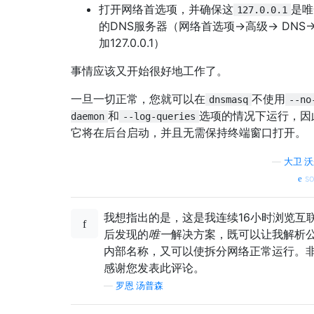
打开网络首选项，并确保这
是唯
127.0.0.1
的DNS服务器（网络首选项->高级-> DNS-
加127.0.0.1）
事情应该又开始很好地工作了。
一旦一切正常，您就可以在
不使用
dnsmasq
--no
和
选项的情况下运行，因
daemon
--log-queries
它将在后台启动，并且无需保持终端窗口打开。
—
大卫·
so
我想指出的是，这是我连续16小时浏览互
后发现的
唯一
解决方案，既可以让我解析
内部名称，又可以使拆分网络正常运行。
感谢您发表此评论。
—
罗恩·汤普森