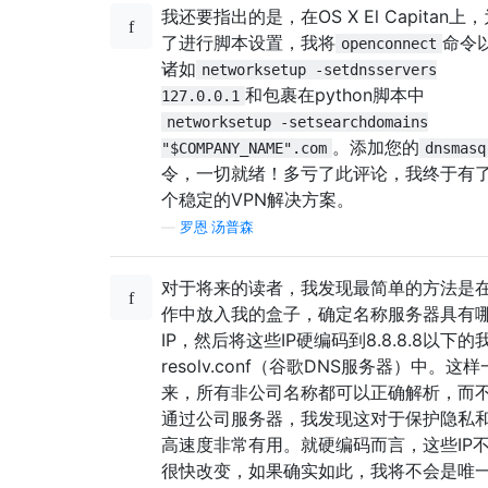
我还要指出的是，在OS X El Capitan上
了进行脚本设置，我将
命令
openconnect
诸如
networksetup -setdnsservers
和包裹在python脚本中
127.0.0.1
networksetup -setsearchdomains
。添加您的
"$COMPANY_NAME".com
dnsmasq
令，一切就绪！多亏了此评论，我终于有
个稳定的VPN解决方案。
—
罗恩·汤普森
对于将来的读者，我发现最简单的方法是
作中放入我的盒子，确定名称服务器具有
IP，然后将这些IP硬编码到8.8.8.8以下的
resolv.conf（谷歌DNS服务器）中。这样
来，所有非公司名称都可以正确解析，而
通过公司服务器，我发现这对于保护隐私
高速度非常有用。就硬编码而言，这些IP
很快改变，如果确实如此，我将不会是唯