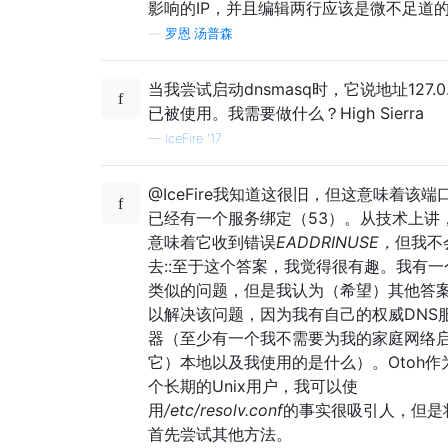
影响的IP，并且编辑两行应该是微不足道
—
罗恩·汤普森
当我尝试启动dnsmasq时，它说地址127.0.0
已被使用。我需要做什么？High Sierra
—
IceFire '17
@IceFire我知道这很旧，但这意味着该端
已经有一个服务绑定（53）。从技术上讲
意味着它收到错误
EADDRINUSE，
但我不
去::至于这个答案，我觉得很有趣。我有一
类似的问题，但是我认为（希望）其他答
以解决该问题，因为我有自己的权威DNS
器（至少有一个我不需要为我的家庭网络
它）本地以及我使用的是什么）。Otoh作
个长期的Unix用户，我可以使
用
/etc/resolv.conf
的事实很吸引人，但是
首先尝试其他方法。