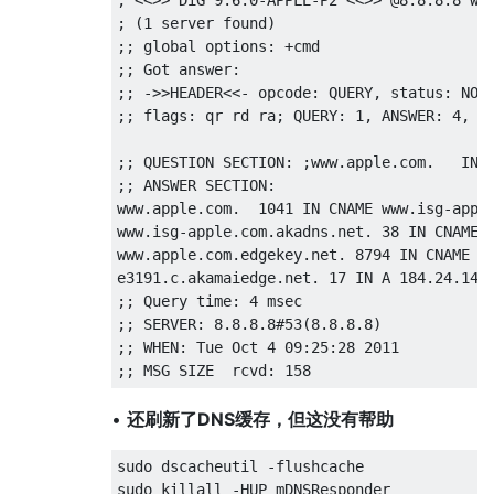
; (1 server found)

;; global options: +cmd

;; Got answer:

;; ->>HEADER<<- opcode: QUERY, status: NOER
;; flags: qr rd ra; QUERY: 1, ANSWER: 4, AU
;; QUESTION SECTION: ;www.apple.com.   IN A
;; ANSWER SECTION:

www.apple.com.  1041 IN CNAME www.isg-apple
www.isg-apple.com.akadns.net. 38 IN CNAME w
www.apple.com.edgekey.net. 8794 IN CNAME e3
e3191.c.akamaiedge.net. 17 IN A 184.24.141.
;; Query time: 4 msec

;; SERVER: 8.8.8.8#53(8.8.8.8)

;; WHEN: Tue Oct 4 09:25:28 2011

•
还刷新了DNS缓存，但这没有帮助
sudo dscacheutil -flushcache
