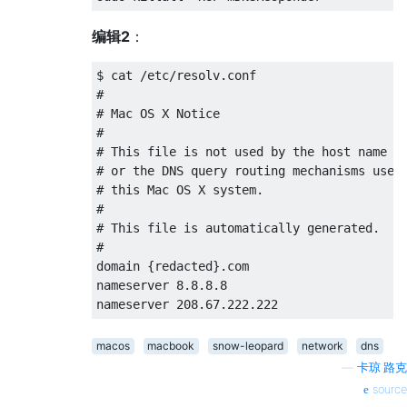
编辑2
：
$ cat /etc/resolv.conf

#

# Mac OS X Notice

#

# This file is not used by the host name an
# or the DNS query routing mechanisms used 
# this Mac OS X system.

#

# This file is automatically generated.

#

domain {redacted}.com

nameserver 8.8.8.8

macos
macbook
snow-leopard
network
dns
—
卡琼·路克
source