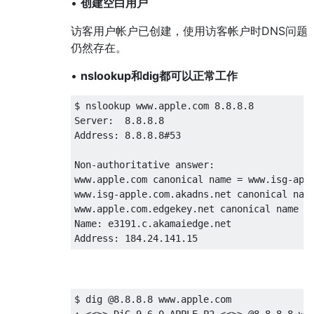
•
创建空白用户
访客用户帐户已创建，使用访客帐户时DNS问题
仍然存在。
•
nslookup和dig都可以正常工作
$ nslookup www.apple.com 8.8.8.8

Server:  8.8.8.8

Address: 8.8.8.8#53

Non-authoritative answer:

www.apple.com canonical name = www.isg-appl
www.isg-apple.com.akadns.net canonical name
www.apple.com.edgekey.net canonical name = 
Name: e3191.c.akamaiedge.net

$ dig @8.8.8.8 www.apple.com

; <<>> DiG 9.6.0-APPLE-P2 <<>> @8.8.8.8 www