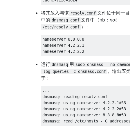
将其放入与该
文件位于同一目
resolv.conf
中的
文件中（nb：
not
dnsmasq.conf
）：
/etc/resolv.conf
nameserver 8.8.8.8

nameserver 4.2.2.1

运行
用
dnsmasq
sudo dnsmasq --no-daemo
。输出应
-log-queries -C dnsmasq.conf
于：
...

dnsmasq: reading resolv.conf

dnsmasq: using nameserver 4.2.2.1#53

dnsmasq: using nameserver 4.2.2.2#53

dnsmasq: using nameserver 8.8.8.8#53
