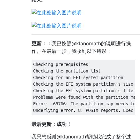
更新：：
我已按照@klanomath的说明进行操
作。在最后一步，我收到以下错误：
Checking prerequisites

Checking the partition list

Checking for an EFI system partition

Checking the EFI system partition's size

Checking the EFI system partition's file sy
Problems were found with the partition map 
Error: -69766: The partition map needs to b
最后更新：成功！
我只想感谢@klanomath帮助我完成了整个过