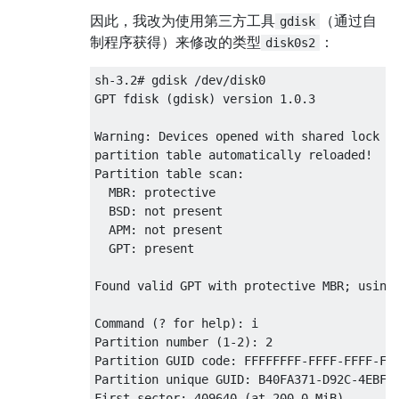
因此，我改为使用第三方工具
（通过自
gdisk
制程序获得）来修改的类型
：
disk0s2
sh-3.2# gdisk /dev/disk0

GPT fdisk (gdisk) version 1.0.3

Warning: Devices opened with shared lock wi
partition table automatically reloaded!

Partition table scan:

  MBR: protective

  BSD: not present

  APM: not present

  GPT: present

Found valid GPT with protective MBR; using 
Command (? for help): i

Partition number (1-2): 2

Partition GUID code: FFFFFFFF-FFFF-FFFF-FFF
Partition unique GUID: B40FA371-D92C-4EBF-B
First sector: 409640 (at 200.0 MiB)
