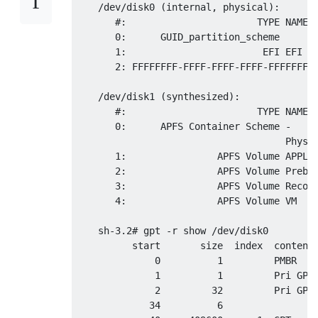
    /dev/disk0 (internal, physical):

       #:                       TYPE NAME  
       0:      GUID_partition_scheme       
       1:                        EFI EFI   
       2: FFFFFFFF-FFFF-FFFF-FFFF-FFFFFFFFF
    /dev/disk1 (synthesized):

       #:                       TYPE NAME  
       0:      APFS Container Scheme -     
                                     Physic
       1:                APFS Volume APPLES
       2:                APFS Volume Preboo
       3:                APFS Volume Recove
       4:                APFS Volume VM    
    sh-3.2# gpt -r show /dev/disk0

          start       size  index  contents
              0          1         PMBR

              1          1         Pri GPT 
              2         32         Pri GPT 
             34          6         
