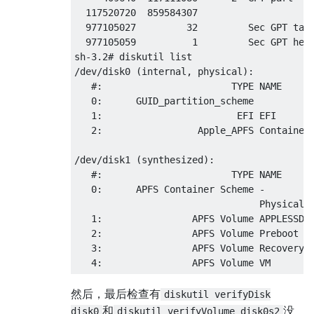
Command (? for help): w

  117520720  859584307         

  977105027         32         Sec GPT tabl
Final checks complete. About to write GPT d
  977105059          1         Sec GPT head
PARTITIONS!!

sh-3.2# diskutil list

/dev/disk0 (internal, physical):

Do you want to proceed? (Y/N): Y

   #:                       TYPE NAME      
OK; writing new GUID partition table (GPT) 
   0:      GUID_partition_scheme           
Warning: Devices opened with shared lock wi
   1:                        EFI EFI       
partition table automatically reloaded!

   2:                 Apple_APFS Container 
Warning: The kernel may continue to use old
You should reboot or remove the drive.

/dev/disk1 (synthesized):

   #:                       TYPE NAME      
   0:      APFS Container Scheme -         
                                 Physical S
   1:                APFS Volume APPLESSD  
   2:                APFS Volume Preboot   
   3:                APFS Volume Recovery  
然后，最后检查有
diskutil verifyDisk
和
没
disk0
diskutil verifyVolume disk0s2