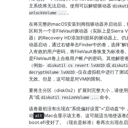
主系统将无法启动。使用可以解锁驱动器
diskut
。
unlockVolume ...
在将完整的macOS安装到拇指驱动器并启动后，将
区和另一个非FileVault驱动器（实际上是Sierra
器）的Recovery HD添加到损坏的驱动器上。
动器启动，通过右键单击Finder中的卷，选择“解
入有效的用户密码，将FileVault卷恢复为标准卷
是FileVault卷上合格用户帐户的密码。其他解密
（例如-
或
diskutil cs revert lvUUID
diskuti
-仅在虚拟机中进行了测试
decryptVolume lvUUID
无效。但是，这可能是对VM的限制。
要将主分区（disk0s2）扩展到完整大小，请使用
具”或
命令。
diskutil resizeVolume ...
该卷最初没有出现在“系统偏好设置”>“启动盘”中
动
Mac会显示该主卷。这可能适当地使该卷
alt
boot.efi变好了。（现在是标准）卷再次出现在