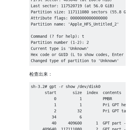
Last sector: 117520719 (at 56.0 GiB)

Partition size: 117111080 sectors (55.8 GiB
Attribute flags: 0000000000000000

Partition name: 'Apple_HFS_Untitled_2'

Command (? for help): t

Partition number (1-2): 2

Current type is 'Unknown'

Hex code or GUID (L to show codes, Enter = 
Changed type of partition to 'Unknown'

Command (? for help): i

检查出来：
Partition number (1-2): 2

Partition GUID code: 7C3457EF-0000-11AA-AA1
sh-3.2# gpt -r show /dev/disk0

Partition unique GUID: B40FA371-D92C-4EBF-B
      start       size  index  contents

First sector: 409640 (at 200.0 MiB)

          0          1         PMBR

Last sector: 117520719 (at 56.0 GiB)

          1          1         Pri GPT head
Partition size: 117111080 sectors (55.8 GiB
          2         32         Pri GPT tabl
Attribute flags: 0000000000000000

         34          6         

Partition name: 'Apple_HFS_Untitled_2'

         40     409600      1  GPT part - C
     409640  117111080      2  GPT part - 7