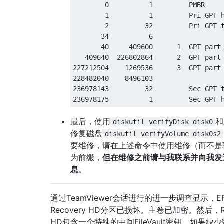
        0          1         PMBR

        1          1         Pri GPT h
        2         32         Pri GPT t
       34          6         

       40     409600      1  GPT part 
   409640  226802864      2  GPT part 
227212504    1269536      3  GPT part 
228482040    8496103

236978143         32         Sec GPT t
最后，使用
和
diskutil verifyDisk disk0
修复磁盘
diskutil verifyVolume disk0s2
要维修，请在上述命令中使用维修（而不是
为前缀，
但在维修之前请与我联系并向我发
息
。
通过TeamViewer会话进行的进一步调查显示，E
Recovery HD分区已损坏。主卷已加密。然后，Re
HD包含一个特殊的中间FileVault密钥。如果缺