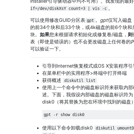
Installer引导驱动器中均不可用）。我发现的最
。
if=/dev/diskXsY count=3 | vis -c
可以使用修改GUID分区表
。
gpt
仅写入磁盘（
gpt
的前34个块和后33个块，或4k磁盘的前6个块和
块。
如果
您未根据请求初始化或修复卷/磁盘，
则
表（即使是错误的）也不会更改磁盘上任何卷的
可以验证一下。
引导到Internet恢复模式或OS X安装程序
在菜单栏中的实用程序>终端中打开终端
获得概述
diskutil list
使用上一个命令中的磁盘标识符来获取内部
述。下面，我假设内部磁盘的磁盘标识符为
disk0（将其替换为您在环境中找到的磁盘
使用以下命令卸载disk0
diskutil umountD