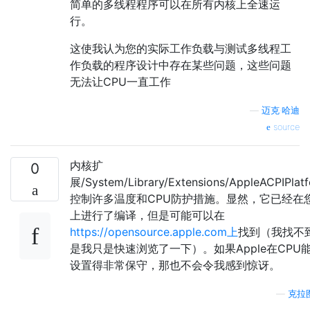
简单的多线程程序可以在所有内核上全速运
行。
这使我认为您的实际工作负载与测试多线程工
作负载的程序设计中存在某些问题，这些问题
无法让CPU一直工作
—
迈克·哈迪
source
内核扩
0
展/System/Library/Extensions/AppleACPIPlatf
控制许多温度和CPU防护措施。显然，它已经在
上进行了编译，但是可能可以在
https://opensource.apple.com上
找到（我找不
是我只是快速浏览了一下）。如果Apple在CPU
设置得非常保守，那也不会令我感到惊讶。
—
克拉