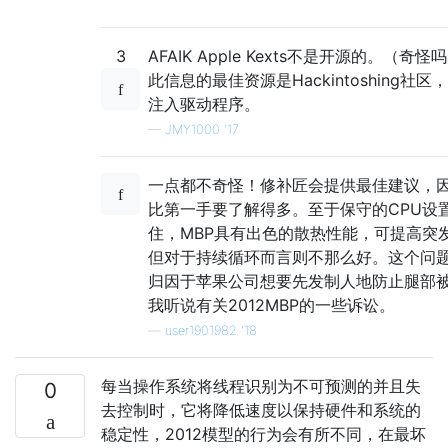
3
AFAIK Apple Kexts不是开源的。（奇
此信息的最佳资源是Hackintoshing社
注入驱动程序。
—
JMY1000 '17
一点都不奇怪！修补匠会提供最佳建议，
比第一手要了解得多。至于保守的CPU设
住，MBP具有出色的散热性能，可提高突
但对于持续循环而言则不那么好。这个问
归因于苹果公司想要先发制人地防止腿部
我听说有关2012MBP的一些诉讼。
—
user1901982 '18
每当操作系统将线程识别为不可预测的并且失
0
去控制时，它将降低速度以保持硬件和系统的
稳定性，2012模型的行为会有所不同，在最坏