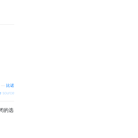
—
比诺
source
关闭的选