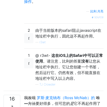
操作
。
—
比利·月亮
source
2
由于当前版本的safari阻止javascript在
地址栏中执行，因此这不再起作用。
—
r3wt
1
@ r3wt-
这在iOS上的Safari中可以正常
使用
。请注意，比利的答案
没有
让您从
地址栏中执行。它让您创建一个书签，
然后运行它。仍然有效，但不能直接在
地址栏中写入以上内容。
—
TJ Crowder
我发现
罗斯·麦克纳布（Ross McNab）的
唯
16
一方法
要好得多，但可悲的
是
它不再起作用了