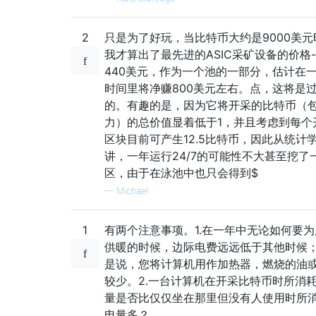
2
只是为了好玩，当比特币大约是9000美元
我才算出了最先进的ASIC采矿设备的价格
440美元，作为一个池的一部分，估计在
时间里将净赚800美元左右。点，这将是
的。有趣的是，因为它将开采的比特币（
力）的总价值显着低于1，并且考虑到每个
区块目前可产生12.5比特币，因此从统计
讲，一年运行24/7的可能性不大甚至挖了
区，由于在泳池中也只会得到$
—
Michael
1
有两个注意事项。1.在一年中无论如何要为
供暖的时候，边际电费远远低于其他时候
是说，您将计算机用作加热器，燃烧的油
较少。2.一台计算机在开采比特币时所消
量是否比仅仅坐在那里但没有人使用时所
电量多？