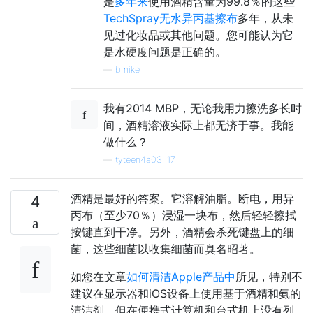
是
多年来
使用酒精含量为99.8％的这些
TechSpray无水异丙基擦布
多年，从未
见过化妆品或其他问题。您可能认为它
是水硬度问题是正确的。
—
bmike
我有2014 MBP，无论我用力擦洗多长时
间，酒精溶液实际上都无济于事。我能
做什么？
—
tyteen4a03 '17
酒精是最好的答案。它溶解油脂。断电，用异
4
丙布（至少70％）浸湿一块布，然后轻轻擦拭
按键直到干净。另外，酒精会杀死键盘上的细
菌，这些细菌以收集细菌而臭名昭著。
如您在文章
如何清洁Apple产品中
所见，特别不
建议在显示器和iOS设备上使用基于酒精和氨的
清洁剂，但在便携式计算机和台式机上没有列