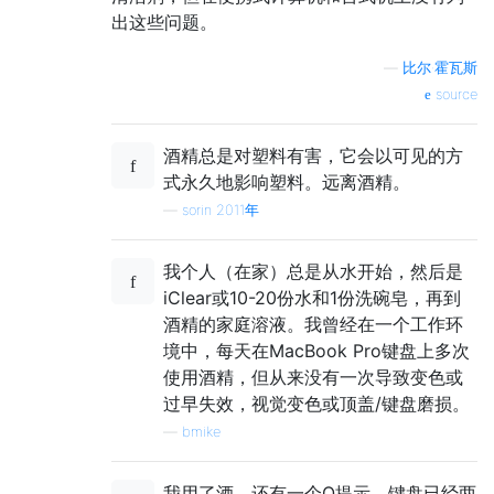
出这些问题。
—
比尔·霍瓦斯
source
酒精总是对塑料有害，它会以可见的方
式永久地影响塑料。远离酒精。
—
sorin 2011年
我个人（在家）总是从水开始，然后是
iClear或10-20份水和1份洗碗皂，再到
酒精的家庭溶液。我曾经在一个工作环
境中，每天在MacBook Pro键盘上多次
使用酒精，但从来没有一次导致变色或
过早失效，视觉变色或顶盖/键盘磨损。
—
bmike
我用了酒，还有一个Q提示，键盘已经两