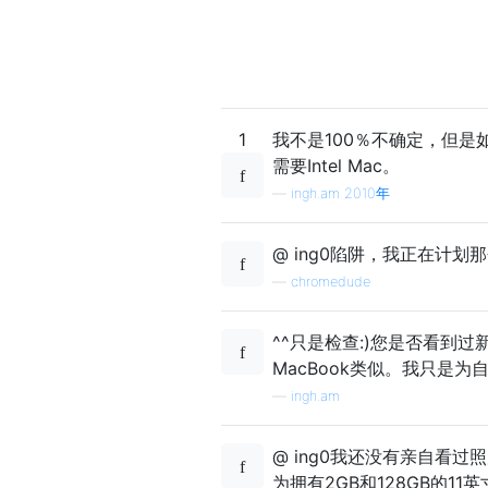
1
我不是100％不确定，但是如果
需要Intel Mac。
—
ingh.am 2010年
@ ing0陷阱，我正在计划
—
chromedude
^^只是检查:)您是否看到过
MacBook类似。我只是为
—
ingh.am
@ ing0我还没有亲自看
为拥有2GB和128GB的11