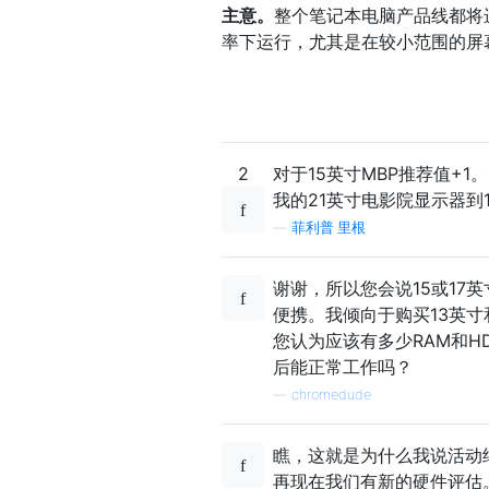
主意。
整个笔记本电脑产品线都将
率下运行，尤其是在较小范围的屏
2
对于15英寸MBP推荐值+
我的21英寸电影院显示器到
—
菲利普·里根
谢谢，所以您会说15或17
便携。我倾向于购买13英
您认为应该有多少RAM和HD？您
后能正常工作吗？
—
chromedude
瞧，这就是为什么我说活动结
再现在我们有新的硬件评估