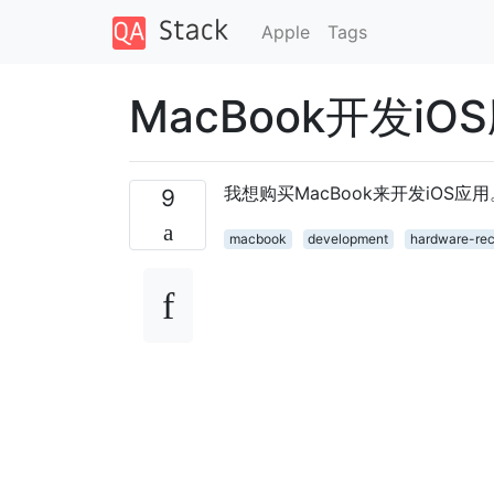
Apple
Tags
MacBook开发
我想购买MacBook来开发iOS
9
macbook
development
hardware-re