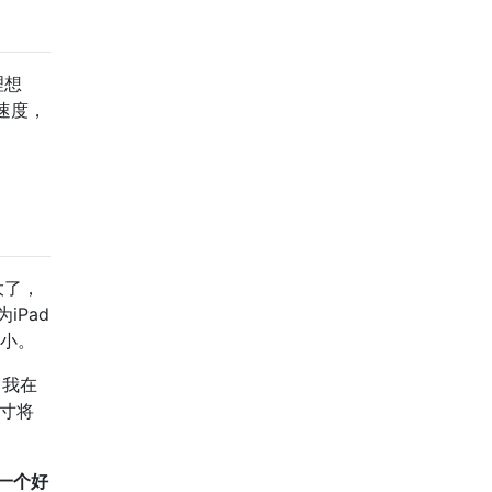
理想
速度，
大了，
Pad
很小。
当我在
英寸将
一个好