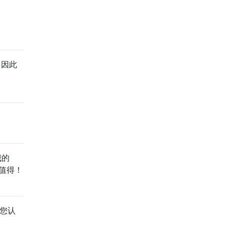
，因此
我的
常值得！
，您认