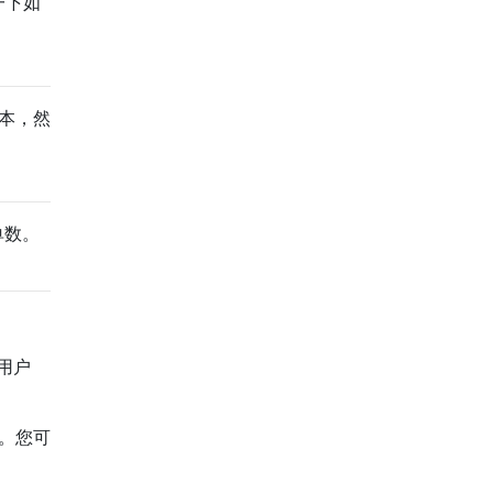
一下如
脚本，然
单数。
用户
份。您可