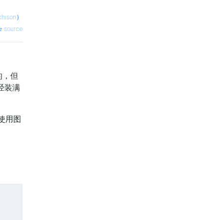
hison）
source
的，但
经装满
使用图