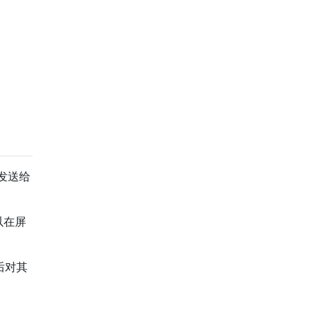
发送给
以在屏
后对其