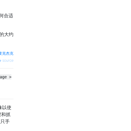
任何合适
需的大约
麦克杰克
source
age >
像以使
捏和抓
两只手