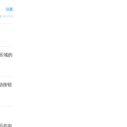
—
法案
source
区域的
动按钮
后在向