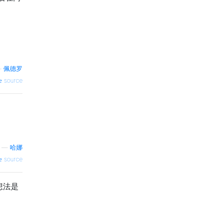
—
佩德罗
source
—
哈娜
source
想法是