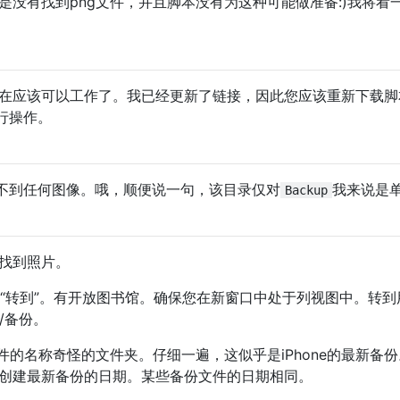
认为问题是没有找到png文件，并且脚本没有为这种可能做准备:)我将看
的，它现在应该可以工作了。我已经更新了链接，因此您应该重新下载
行操作。
不到任何图像。哦，顺便说一句，该目录仅对
我来说是
Backup
中找到照片。
选择“转到”。有开放图书馆。确保您在新窗口中处于列视图中。转到
 /备份。
的名称奇怪的文件夹。仔细一遍，这似乎是iPhone的最新备
hone创建最新备份的日期。某些备份文件的日期相同。