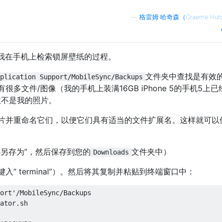
—
格雷姆·哈奇森（Graeme Hutc
下是我在手机上检索锁屏壁纸的过程。
文件夹中查找是有效
plication Support/MobileSync/Backups
多文件/图像（我的手机上装满16GB iPhone 5的手机5上已
数不是我的照片。
片并重命名它们，以便它们具有适当的文件扩展名。这样就可以
接另存为”，然后保存到您的
文件夹中）
Downloads
键入“ terminal”）。然后将其复制并粘贴到终端窗口中：
ort'/MobileSync/Backups

ator.sh
