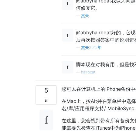
@abbyhairboat我
何修复它。
—
杰夫
@abbyhairboat好
后再次按照答案中的说明进
—
杰夫2015年
脚本现在对我有用，但是找
—
hairboat
您可以在计算机上的iPhone备份
5
在Mac上，按Alt并在菜单栏中
名/库/应用程序支持/ MobileSync
在这里，您会找到带有所有备份文件
能需要先检查在iTunes中为iP