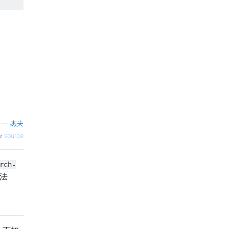
—
杰夫
source
rch-
法