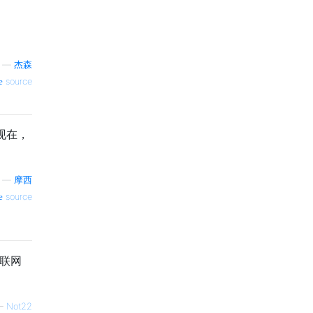
—
杰森
source
现在，
—
摩西
source
互联网
—
Not22