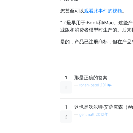
您甚至可以
观看此事件的视频
。
“ i”最早用于iBook和iMac。
业版和消费者模型时生产的。后来推出了更
是的，产品已注册商标，但在产品未
1
那是正确的答案..
—
rohan-patel 2011年
1
这也是沃尔特·艾萨克森（Walt
—
gentmatt 2012年