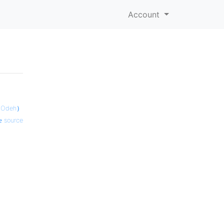
Account
 Odeh）
source