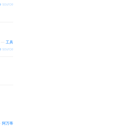
source
—
工具
source
—
阿万蒂