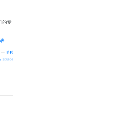
算机的专
表
—
哨兵
source