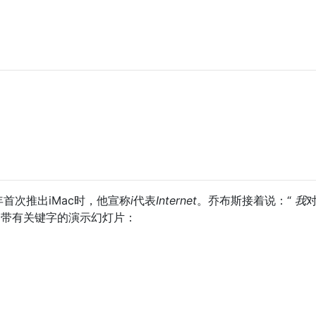
98年首次推出iMac时，他宣称
i
代表
Internet
。乔布斯接着说：“
我
了带有关键字的演示幻灯片：