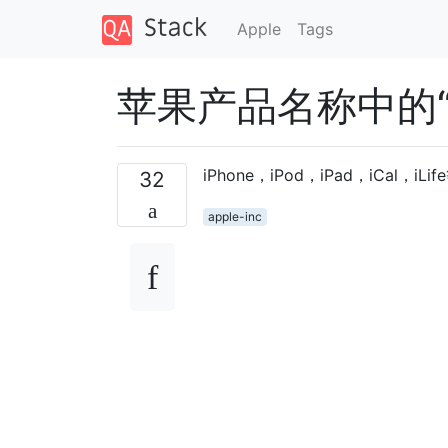
Apple
Tags
苹果产品名称中的“
iPhone，iPod，iPad，iCal，
32
apple-inc