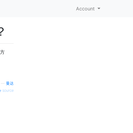
Account
？
捷方
—
曼达
source