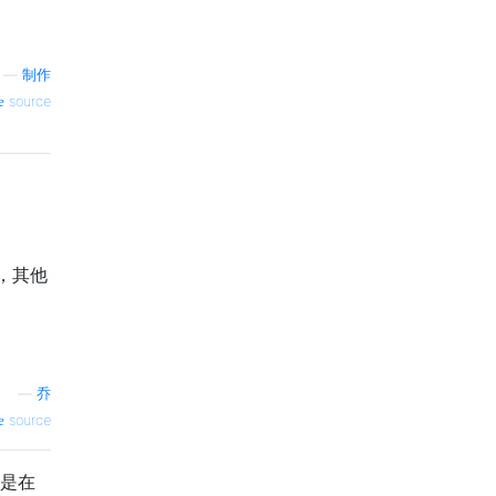
—
制作
source
，其他
—
乔
source
上是在