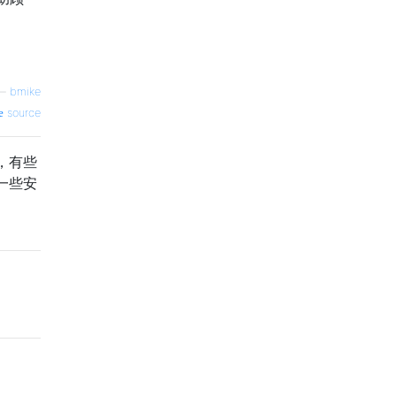
—
bmike
source
，有些
一些安