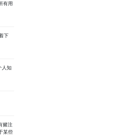
所有用
显着下
个人知
有赌注
于某些