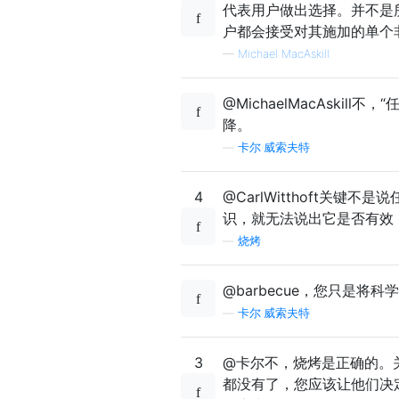
代表用户做出选择。并不是
户都会接受对其施加的单个
—
Michael MacAskill
@MichaelMacAski
降。
—
卡尔·威索夫特
4
@CarlWitthoft关
识，就无法说出它是否有效
—
烧烤
@barbecue，您只是将
—
卡尔·威索夫特
3
@卡尔不，烧烤是正确的。
都没有了，您应该让他们决