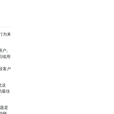
行为来
用户。
后续用
假设客户
此这
的最佳
问题是
助顾