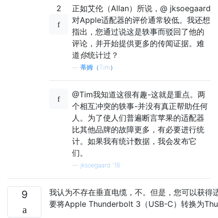
2
正如艾伦（Allan）所说，@ jksoegaard
对Apple适配器的评价通常较低。我还想
指出，您通过说这是轶事而驳回了他的
评论，并开始提供更多的传闻证据。难
道
你
统计过？
—
蒂姆（Tim）
@Tim我知道这很有趣-这就是重点。两
个相互冲突的轶事-并没有真正帮助任何
人。为了使人们普遍断言苹果的适配器
比其他品牌的故障更多，有必要进行统
计。如果我有统计数据，我会发布它
们。
—
jksoegaard '18
我认为不存在垂直电缆，不。但是，您可以获得适
9
要将Apple Thunderbolt 3（USB-C）转换为Th