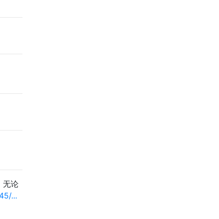
。无论
5/...