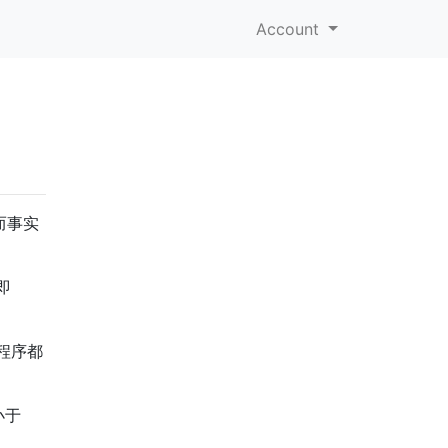
Account
而事实
即
程序都
小于