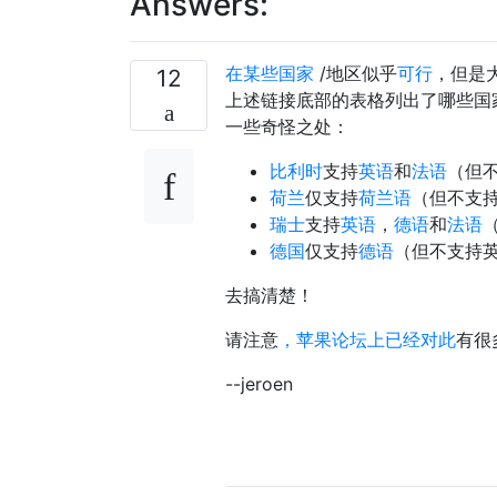
Answers:
在某些国家
/地区似乎
可行
，但是
12
上述链接底部的表格列出了哪些国家/
一些奇怪之处：
比利时
支持
英语
和
法语
（但
荷兰
仅支持
荷兰语
（但不支
瑞士
支持
英语
，
德语
和
法语
德国
仅支持
德语
（但不支持
去搞清楚！
请注意
，苹果论坛上已经对此
有很
--jeroen