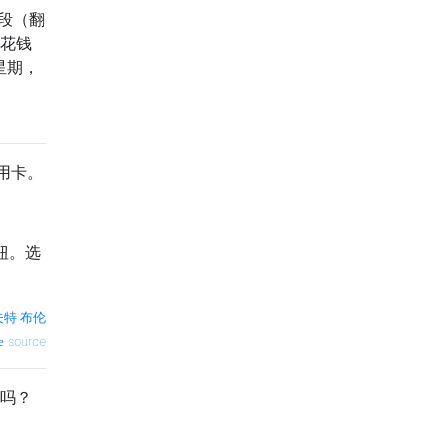
小段（翻
上花钱
星期，
用卡。
钮。选
夫特·布伦
source
员吗？