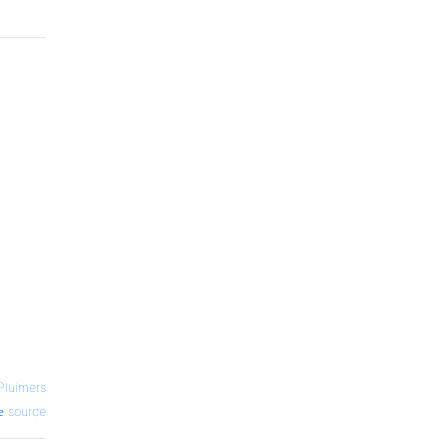
Pluimers
source