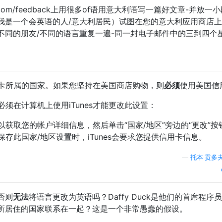
com/feedback上用很多of语用意大利语写一篇好文章-并放一
我是一个会英语的人/意大利居民）试图在您的意大利应用商店
不同的朋友/不同的语言重复一遍-同一封电子邮件中的三到四个
信用卡所属的国家。如果您坚持在美国商店购物，则
必须
使用美国信
须在计算机上使用iTunes才能更改此设置：
址以获取您的帐户详细信息，然后单击“国家/地区”旁边的“更改”按
存此国家/地区设置时，iTunes会要求您提供信用卡信息。
—
托本·贡多
否则
无法
将语言更改为英语吗？Daffy Duck是他们的首席程序
所居住的国家联系在一起？这是一个非常愚蠢的假设。