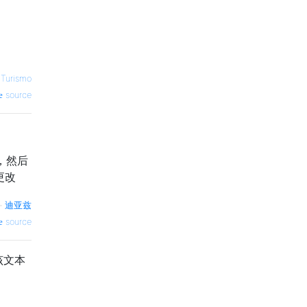
—
Turismo
source
），然后
更改
—
迪亚兹
source
该文本