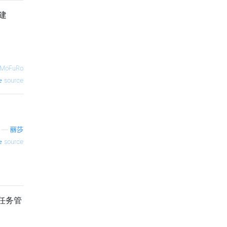
建
MoFuRo
source
—
丽莎
source
任务管