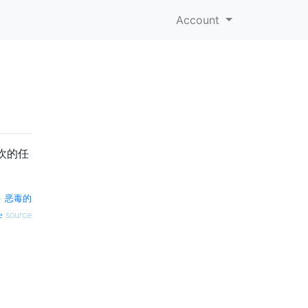
Account
欢的任
—
恶毒的
source