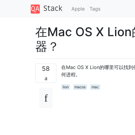
Apple
Tags
在Mac OS X 
器？
在Mac OS X Lion的哪里
58
何进程。
lion
macos
mac