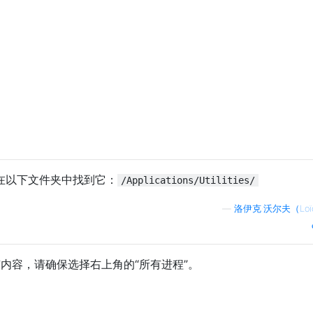
在以下文件夹中找到它：
/Applications/Utilities/
—
洛伊克·沃尔夫（Loïc
所有内容，请确保选择右上角的“所有进程”。