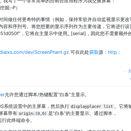
，我写了一个非常简单的控制台应用程序为我交换屏幕：“
挖掘:-P）
时间做任何更奇特的事情（例如，保持常驻并自动监视显示更改
内容和序列号。将您想要的显示序列作为主要传递，它将进行设
_151d050f”，它将在主显示中使用_ [serial]，因此您不需要额
dialxs.com/dev/ScreenPhant.gz
可在此处
获取
源：
http
:
—
cer
允许您通过脚本/热键配置“白条”主显示。
cOS系统设置中的主屏幕，然后执行
。它将
displayplacer list
屏幕带有
是“白条”的主要显示。通过脚本，
origin:(0,0)
ool等运行此终端命令。