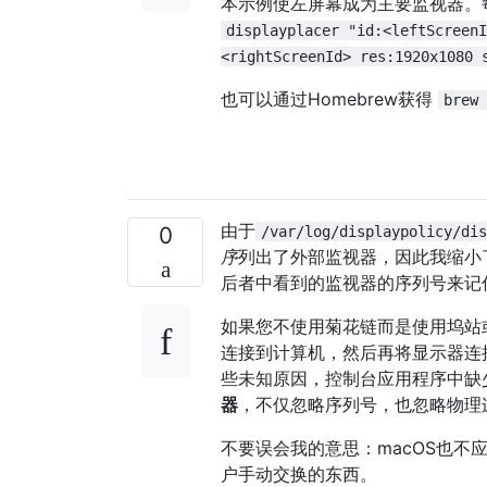
本示例使左屏幕成为主要监视器。
displayplacer "id:<leftScreenI
<rightScreenId> res:1920x1080 
也可以通过Homebrew获得
brew 
由于
0
/var/log/displaypolicy/dis
序
列出了外部监视器，因此我缩小了这种竞争
后者中看到的监视器的序列号来记
如果您不使用菊花链而是使用坞站
连接到计算机，然后再将显示器连
些未知原因，控制台应用程序中缺少
器
，不仅忽略序列号，也忽略物理
不要误会我的意思：macOS也
户手动交换的东西。