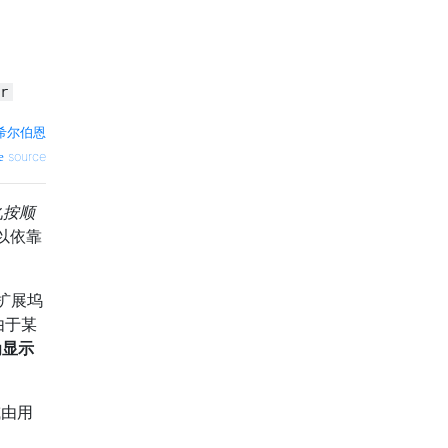
r
希尔伯恩
source
此
按顺
可以依靠
扩展坞
由于某
为显示
或由用