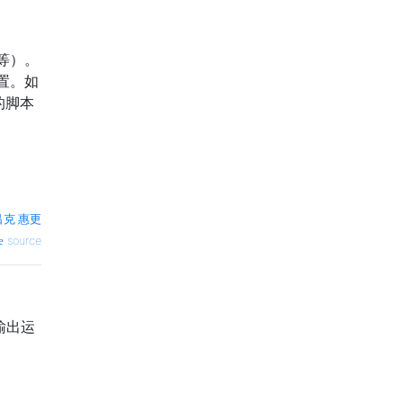
等）。
置。如
外的脚本
吕克·惠更
source
输出运