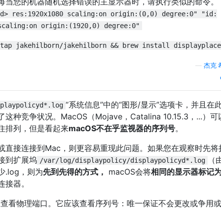
每当您的机器随机选择错误的主显示器时，请执行类似的命令。
d> res:1920x1080 scaling:on origin:(0,0) degree:0" "id:
scaling:on origin:(1920,0) degree:0"
tap jakehilborn/jakehilborn && brew install displayplace
—
杰克·
“系统信息”中的“图形/显示”选项卡，并且在
playpolicyd*.log
状况。MacOS（Mojave，Catalina 10.15.3，...）
住排列，但是看起来
macOS不在乎监视器的序列号
。
或直接连接到Mac，则更容易重现此问题。如果您在观察时先将
接到扩展坞
（
/var/log/displaypolicy/displaypolicyd*.log
.log，则为
先到先得的方式，
macOS会将
相同的显示器标记
连接器。
不应查看物理端口。它应该查看序列号：唯一保证不会更改或争用