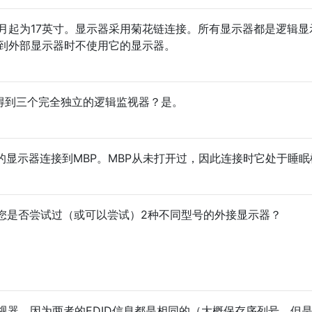
2月起为17英寸。显示器采用菊花链连接。所有显示器都是逻辑显
接到外部显示器时不使用它的显示器。
否得到三个完全独立的逻辑监视器？是。
链接的显示器连接到MBP。MBP从未打开过，因此连接时它处于睡
您是否尝试过（或可以尝试）2种不同型号的外接显示器？
视器，因为两者的EDID信息都是相同的（大概保存序列号，但是