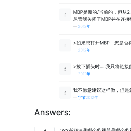
MBP是新的/当前的，但从
尽管我关闭了MBP并在连
—
2012年
>如果您打开MBP，您是
—
2012年
>拔下插头时.....我只将
—
2012年
我不愿意建议这样做，但是
—
字节2012年
Answers:
OSX必须猜测哪个监视器是哪个监