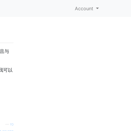
Account
并且与
我可以
—
ro