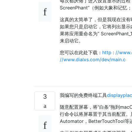
每次都厌倦了进入设置显示的过程
ScreenPhant”（例如大象和记忆；
这真的太简单了，但是我现在没有
如果您只是启动它，它将列出显示
果将应用重命名为“ ScreenPhant
来启动它。
您可以在此处下载：
http
:
//www.
//www.dialxs.com/dev/main.c
我编写的免费终端工具
displaypla
3
随意配置屏幕，将“白条”拖到ma
行命令以将屏幕置于其当前配置。
Automator，BetterTouchT