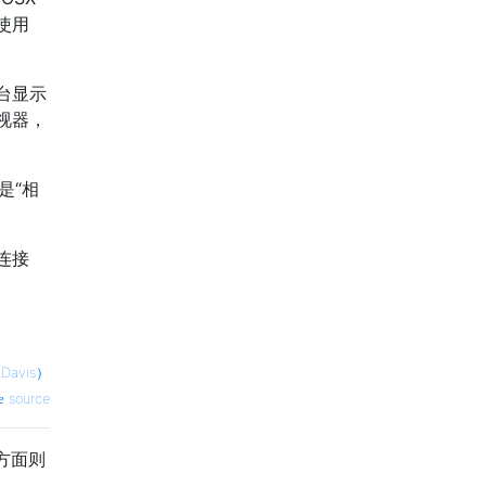
使用
台显示
视器，
是“相
连接
Davis）
source
方面则