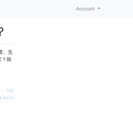
Account
？
置。无
它？就
—
Aligf
source