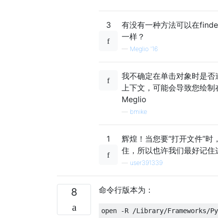
3
有没有一种方法可以在find
一样？
—
Meglio '16
我不确定在单击对象时是否遵
上下文，可能会导致您绘制在W
Meglio
—
bmike
1
辉煌！当您要“打开文件”时，
住，所以也许我们最好记住
—
user391339
命令行版本为：
8