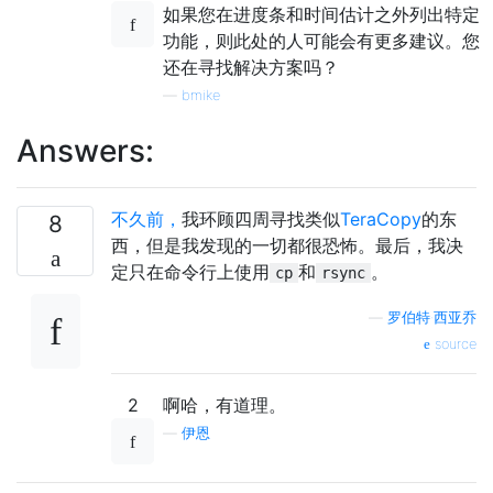
如果您在进度条和时间估计之外列出特定
功能，则此处的人可能会有更多建议。您
还在寻找解决方案吗？
—
bmike
Answers:
不久前，
我环顾四周寻找类似
TeraCopy
的东
8
西，但是我发现的一切都很恐怖。最后，我决
定只在命令行上使用
和
。
cp
rsync
—
罗伯特·西亚乔
source
2
啊哈，有道理。
—
伊恩