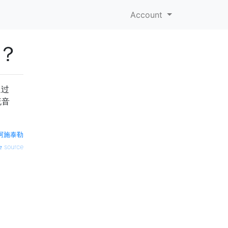
Account
件？
通过
流音
阿施泰勒
source