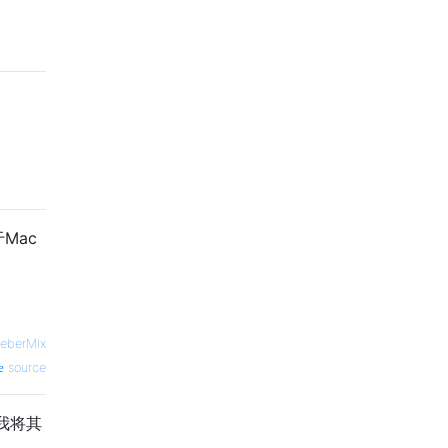
Mac
eberMix
source
我将其