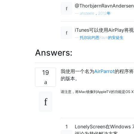
@ThorbjørnRavnAnders
—
ahsteele，2012年
iTunes可以使用AirPlay将
—
托尔比约恩Ravn的安徒生
Answers:
我使用一个名为
AirParrot
的程序将W
19
的版本。
请注意，将Mac镜像到AppleTV的功能是OS X M
1
LonelyScreen在Windows
评论为替代解决方案。