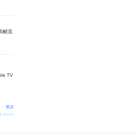
高帧流
e TV
—
凯文
source