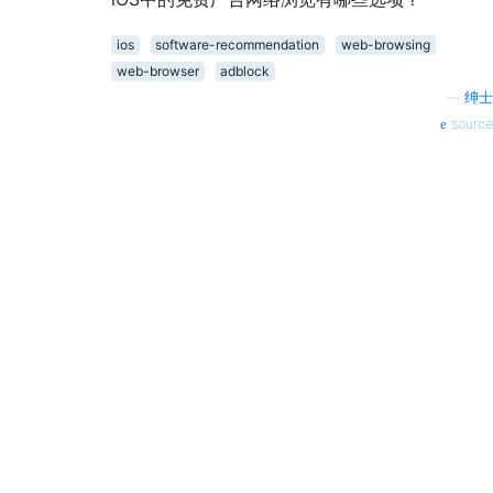
ios
software-recommendation
web-browsing
web-browser
adblock
—
绅士
source