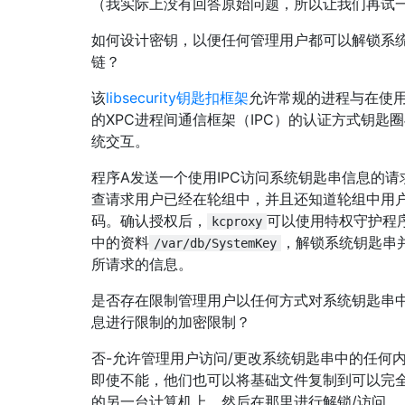
（我实际上没有回答原始问题，所以让我们再试
如何设计密钥，以便任何管理用户都可以解锁系
链？
该
libsecurity钥匙扣框架
允许常规的进程与在使
的XPC进程间通信框架（IPC）的认证方式钥匙
统交互。
程序A发送一个使用IPC访问系统钥匙串信息的请
查请求用户已经在轮组中，并且还知道轮组中用
码。确认授权后，
可以使用特权守护程
kcproxy
中的资料
，解锁系统钥匙串
/var/db/SystemKey
所请求的信息。
是否存在限制管理用户以任何方式对系统钥匙串
息进行限制的加密限制？
否-允许管理用户访问/更改系统钥匙串中的任何
即使不能，他们也可以将基础文件复制到可以完
的另一台计算机上，然后在那里进行解锁/访问。