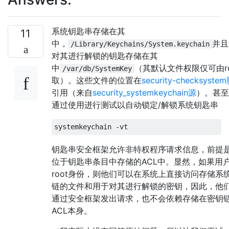
系统钥匙串存储在其
11
中，
并且
/Library/Keychains/System.keychain
对其进行解锁的钥匙存储在其
中
（其默认文件权限仅可由ro
/var/db/SystemKey
取）。这些文件的位置在
security-checksyst
引用（来自
security_systemkeychain源
）。甚至
通过使用进行测试以自动锁定/解锁系统钥匙串
钥匙串安全框架允许非特权程序请求信息，前提
位于钥匙串条目中存储的ACL中。显然，如果用
root身份，则他们可以在系统上直接访问存储系
链的文件和用于对其进行解锁的密钥，因此，他
通过安全框架发出请求，也不会依赖存储在密钥
ACL本身。