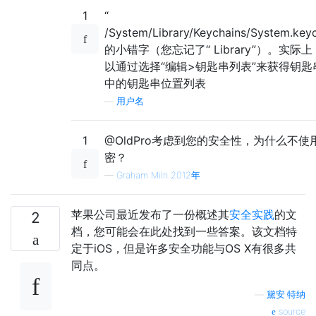
1
“
/System/Library/Keychains/System.key
的小错字（您忘记了“ Library”）。实际
以通过选择“编辑>钥匙串列表”来获得钥匙
中的钥匙串位置列表
—
用户名
1
@OldPro考虑到您的安全性，为什么不使
密？
—
Graham Miln 2012年
苹果公司最近发布了一份概述其
安全实践
的文
2
档，您可能会在此处找到一些答案。该文档特
定于iOS，但是许多安全功能与OS X有很多共
同点。
—
黛安·特纳
source