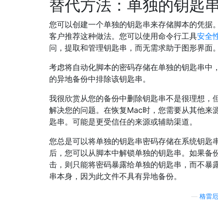
替代方法：单独的钥匙
您可以创建一个单独的钥匙串来存储脚本的凭据
客户推荐这种做法。您可以使用命令行工具
安全
问，提取和管理钥匙串，而无需求助于图形界面
考虑将自动化脚本的密码存储在单独的钥匙串中
的异地备份中排除该钥匙串。
我很欣赏从您的备份中删除钥匙串不是很理想，
解决您的问题。在恢复Mac时，您需要从其他来
匙串。可能是更受信任的来源或辅助渠道。
您总是可以将单独的钥匙串密码存储在系统钥匙
后，您可以从脚本中解锁单独的钥匙串。如果备
击，则只能将密码暴露给单独的钥匙串，而不暴
串本身，因为此文件不具有异地备份。
—
格雷厄