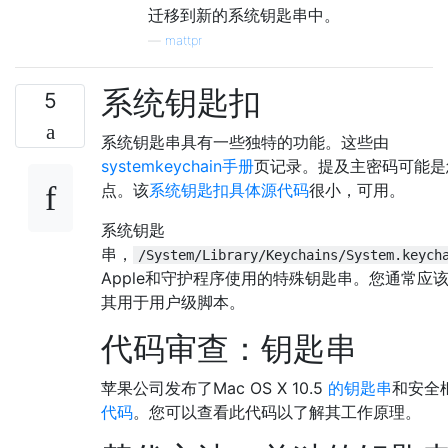
迁移到新的系统钥匙串中。
—
mattpr
系统钥匙扣
5
系统钥匙串具有一些独特的功能。这些由
systemkeychain手册
页记录。提及主密码可能是
点。该
系统钥匙扣具体源代码
很小，可用。
系统钥匙
串，
/System/Library/Keychains/System.keych
Apple和守护程序使用的特殊钥匙串。您通常应
其用于用户级脚本。
代码审查：钥匙串
苹果公司发布了Mac OS X 10.5
的钥匙串
和安全
代码
。您可以查看此代码以了解其工作原理。