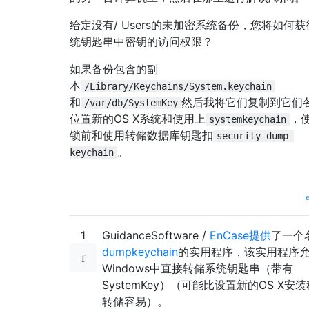
给定没有/ Users的未加密系统备份，您将如何
统钥匙串中密钥的访问权限？
如果备份包含的副
本
/Library/Keychains/System.keychain
和
然后我将它们复制到它们
/var/db/SystemKey
位置新的OS X系统和使用上
，
systemkeychain
锁前和使用转储数据库钥匙扣
security dump-
。
keychain
1
GuidanceSoftware /
EnCase提供
了一个
dumpkeychain
的实用程序，该实用程序
Windows中直接转储系统钥匙串（带有
SystemKey）（可能比设置新的OS X安
转储容易）。