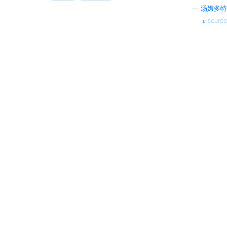
—
汤姆多特
source