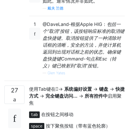
如此。通常情况并非如此。
—
戴夫·兰德
1
@DaveLand-根据Apple HIG：
包括一
个“取消”按钮，该按钮响应标准的取消键
盘快捷键。取消按钮提供了一种清除对
话框的清晰，安全的方法，并使计算机
返回到出现对话框之前的状态。确保键
盘快捷键Command-句点和Esc（转
义）键已映射到“取消”按钮。
—
Glen Yates
使用Tab键在→
系统偏好设置
→
键盘
→
快捷
27
方式
→
完全键盘访问...
→
所有控件中
启用聚
焦
在按钮之间移动
tab
按下聚焦按钮（带有蓝色轮廓）
space