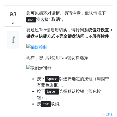
您可以循环对话框。另请注意，默认情况下
93
将选择“
取消”
。
esc
要通过Tab键启用切换，请转到
系统偏好设置→
键盘→快捷方式→完全键盘访问...→所有控件
现在，您可以使用Tab键切换选择：
按下
以选择选定的按钮（周围带
Space
有蓝色边框）。
按下
选择默认按钮（蓝色按
Enter
钮）。
按
取消。
esc
—
绅士