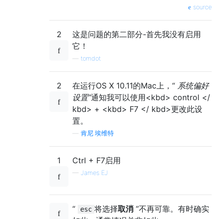
source
2
这是问题的第二部分-首先我没有启用
它！
—
tomdot
2
在运行OS X 10.11的Mac上，“
系统偏好
设置”
通知我可以使用<kbd> control </
kbd> + <kbd> F7 </ kbd>更改此设
置。
—
肯尼·埃维特
1
Ctrl + F7启用
—
James EJ
“
将选择
取消
”不再可靠。有时确实
esc