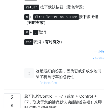
按下默认按钮（蓝色背景）
return
+
按下该按钮
⌘
first letter on button
（
有时有效
）
+
取消
⌘
.
取消（
有时有效
）
esc
—
小狗
source
这是最好的答案，因为它或多或少地消
除了骑自行车的必要性
—
BallpointBen
您可以按Control + F7（或fn + Control +
2
F7，取决于您的键盘默认功能键首选项）来即
时打开/关闭此选项。