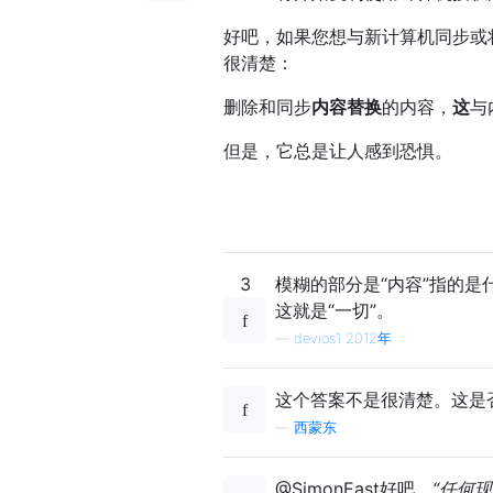
好吧，如果您想与新计算机同步或
很清楚：
删除和同步
内容替换
的内容，
这
与
但是，它总是让人感到恐惧。
3
模糊的部分是“内容”指的是
这就是“一切”。
—
devios1 2012年
这个答案不是很清楚。这是
—
西蒙东
@SimonEast好吧，
“任何现