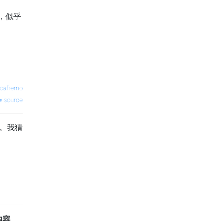
，似乎
cafremo
source
等。我猜
内容
。