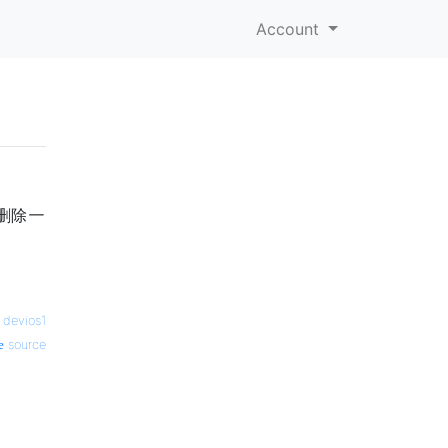
Account
删除
一
—
devios1
source