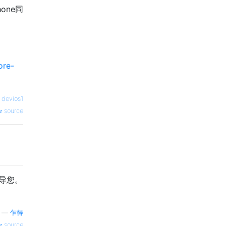
one同
ore-
—
devios1
source
导您。
—
乍得
source