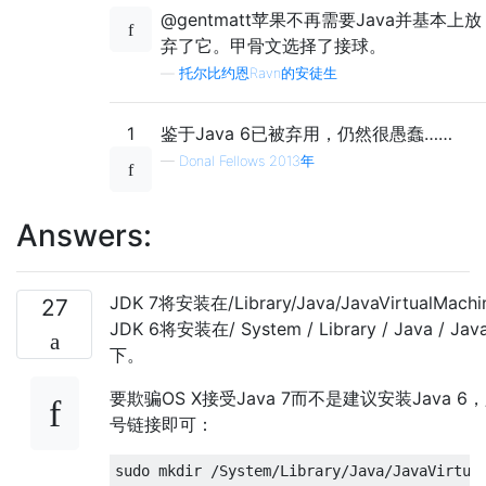
@gentmatt苹果不再需要Java并基本上放
弃了它。甲骨文选择了接球。
—
托尔比约恩Ravn的安徒生
1
鉴于Java 6已被弃用，仍然很愚蠢……
—
Donal Fellows 2013年
Answers:
JDK 7将安装在/Library/Java/JavaVirtualMachi
27
JDK 6将安装在/ System / Library / Java / Java
下。
要欺骗OS X接受Java 7而不是建议安装Java 
号链接即可：
sudo mkdir 
/
System
/
Library
/
Java
/
JavaVirtua