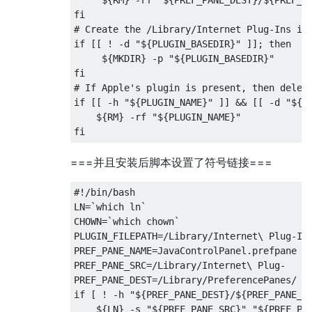
fi
#
Create
 the 
/
Library
/
Internet
Plug
-
Ins
if
if
[[
!
-
d 
"${PLUGIN_BASEDIR}"
]];
 then
     $
{
MKDIR
}
-
p 
"${PLUGIN_BASEDIR}"
fi
#
If
Apple
'
s plugin is present
,
 then 
delet
if
[[
-
h 
"${PLUGIN_NAME}"
]]
&&
[[
-
d 
"${P
    $
{
RM
}
-
rf 
"${PLUGIN_NAME}"
fi
===并且安装后脚本设置了符号链接===
#!/
bin
/
bash
LN
=`
which ln
`
CHOWN
=`
which chown
`
PLUGIN_FILEPATH
=/
Library
/
Internet
\ 
Plug
-
In
PREF_PANE_NAME
=
JavaControlPanel
.
prefpane
PREF_PANE_SRC
=/
Library
/
Internet
\ 
Plug
-
PREF_PANE_DEST
=/
Library
/
PreferencePanes
/
if
[
!
-
h 
"${PREF_PANE_DEST}/${PREF_PANE_N
    $
{
LN
}
-
s 
"${PREF_PANE_SRC}"
"${PREF_PA