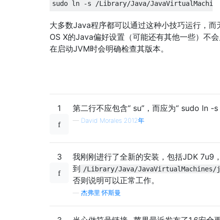
sudo ln 
-
s 
/
Library
/
Java
/
JavaVirtualMachin
大多数Java程序都可以通过这种小技巧运行，而无
OS X的Java偏好设置（可能还有其他一些）不
在启动JVM时会明确检查其版本。
1
第二行不应包含“ su”，而应为“ sudo ln -s ...
—
David Morales 2012年
3
我刚刚进行了全新的安装，包括JDK 7u9
到
/Library/Java/JavaVirtualMachines/
否则说明可以正常工作。
—
杰弗里·怀斯曼
3
当心做符号链接...苹果最近发布了1.6安全更