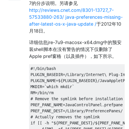
7的分步说明。另请参见
http://reviews.cnet.com/8301-13727_7-
57533880-263/ java-preferences-missing-
after-latest-os-x-java-update /
于2012年10
月18日。
详细信息jre-7u9-macosx-x64.dmg中的预安
装shell脚本在没有警告的情况下仅删除了
Apple pref窗格（以及插件），如下所示。
#!/
bin
/
bash
PLUGIN_BASEDIR
=/
Library
/
Internet
\ 
Plug
-
Ins
PLUGIN_NAME
=
$
{
PLUGIN_BASEDIR
}/
JavaAppletPl
MKDIR
=`
which mkdir
`
RM
=/
bin
/
rm
#
Remove
 the symlink before installation f
PREF_PANE_NAME
=
JavaControlPanel
.
prefpane
PREF_PANE_DEST
=/
Library
/
PreferencePanes
/
#
Actually
 removes the symlink
if
[[
-
h 
"${PREF_PANE_DEST}/${PREF_PANE_NA
     $
{
RM
}
-
rf 
"${PREF_PANE_DEST}/${PREF_P