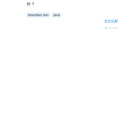
作？
mountain-lion
java
—
尼古拉斯
source