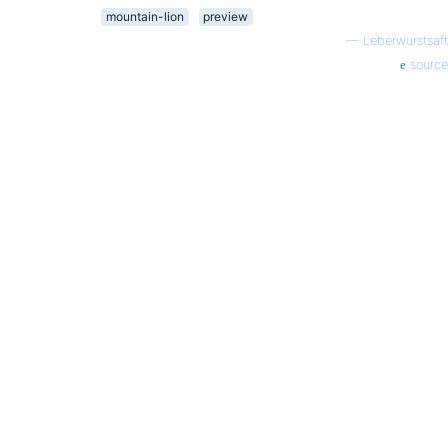
mountain-lion
preview
—
Leberwurstsaft
source