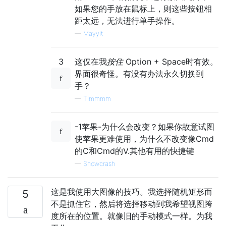
如果您的手放在鼠标上，则这些按钮相
距太远，无法进行单手操作。
—
Mayyit
3
这仅在我
按住
Option + Space时有效。
界面很奇怪。有没有办法永久切换到
手？
—
Timmmm
-1苹果-为什么会改变？如果你故意试图
使苹果更难使用，为什么不改变像Cmd
的C和Cmd的V.其他有用的快捷键
—
Snowcrash
这是我使用大图像的技巧。我选择随机矩形而
5
不是抓住它，然后将选择移动到我希望视图跨
度所在的位置。就像旧的手动模式一样。为我