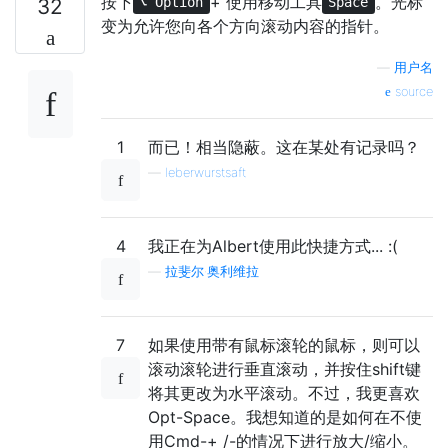
按下
+ 使用移动工具
。光标
32
⌥ Option
Space
变为允许您向各个方向滚动内容的指针。
—
用户名
source
1
而已！相当隐蔽。这在某处有记录吗？
—
leberwurstsaft
4
我正在为Albert使用此快捷方式... :(
—
拉斐尔·奥利维拉
7
如果使用带有鼠标滚轮的鼠标，则可以
滚动滚轮进行垂直滚动，并按住shift键
将其更改为水平滚动。不过，我更喜欢
Opt-Space。我想知道的是如何在不使
用Cmd-+ /-的情况下进行放大/缩小。