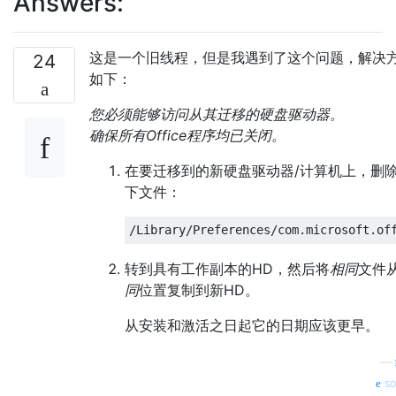
Answers:
这是一个旧线程，但是我遇到了这个问题，解决
24
如下：
您必须能够访问从其迁移的硬盘驱动器。
确保所有Office程序均已关闭。
在要迁移到的新硬盘驱动器/计算机上，删
下文件：
转到具有工作副本的HD，然后将
相同
文件
同
位置复制到新HD。
从安装和激活之日起它的日期应该更早。
—
so