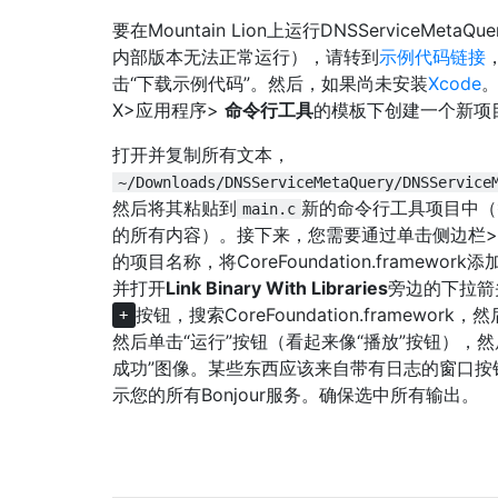
要在Mountain Lion上运行DNSServiceMetaQ
内部版本无法正常运行），请转到
示例代码链接
击“下载示例代码”。然后，如果尚未安装
Xcode
。
X>应用程序>
命令行工具
的模板下创建一个新项
打开并复制所有文本，
~/Downloads/DNSServiceMetaQuery/DNSService
然后将其粘贴到
新的命令行工具项目中（
main.c
的所有内容）。接下来，您需要通过单击侧边栏
的项目名称，将CoreFoundation.framewor
并打开
Link Binary With Libraries
旁边的下拉箭
按钮，搜索CoreFoundation.framework
+
然后单击“运行”按钮（看起来像“播放”按钮），然
成功”图像。某些东西应该来自带有日志的窗口按
示您的所有Bonjour服务。确保选中所有输出。