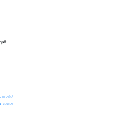
为样
smileBot
source