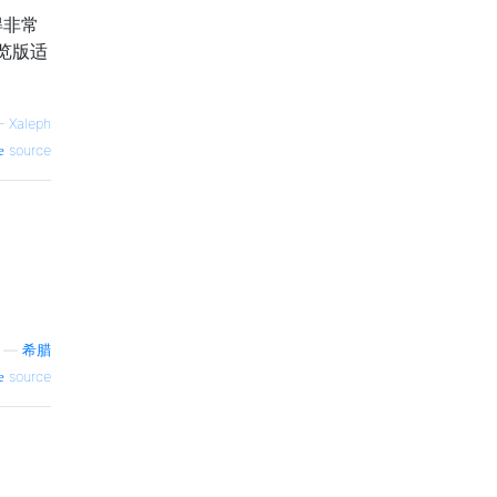
得非常
览版适
—
Xaleph
source
—
希腊
source