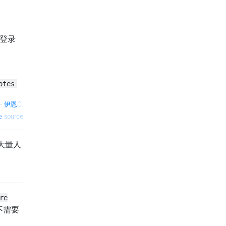
不登录
otes
—
伊恩C.
source
大量人
re
不需要