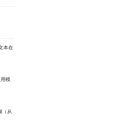
文本在
使用模
糊（从