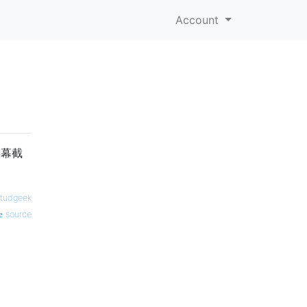
Account
屏幕截
tudgeek
source