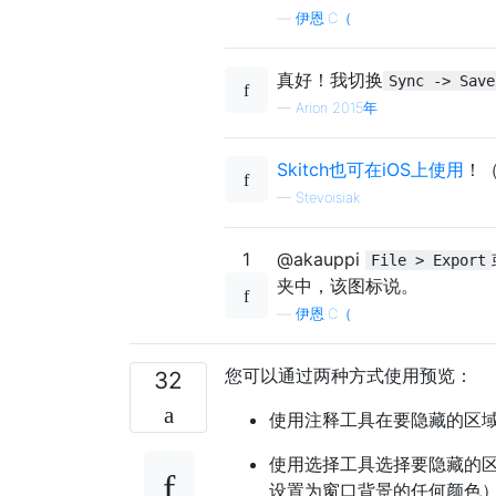
—
伊恩·C（
真好！我切换
Sync -> Save
—
Arion 2015年
Skitch也可在iOS上使用
！（
—
Stevoisiak
1
@akauppi
File > Export
夹中，该图标说。
—
伊恩·C（
您可以通过两种方式使用预览：
32
使用注释工具在要隐藏的区
使用选择工具选择要隐藏的
设置为窗口背景的任何颜色