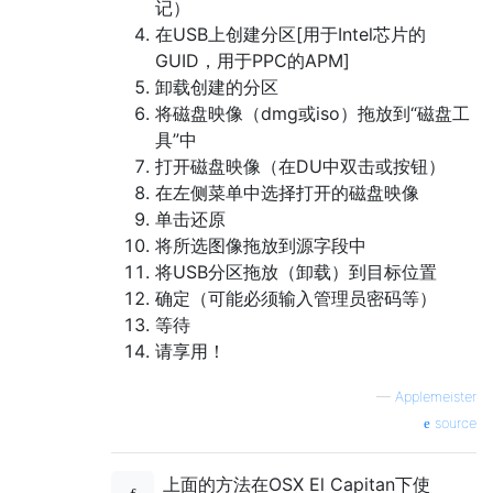
记）
在USB上创建分区[用于Intel芯片的
GUID，用于PPC的APM]
卸载创建的分区
将磁盘映像（dmg或iso）拖放到“磁盘工
具”中
打开磁盘映像（在DU中双击或按钮）
在左侧菜单中选择打开的磁盘映像
单击还原
将所选图像拖放到源字段中
将USB分区拖放（卸载）到目标位置
确定（可能必须输入管理员密码等）
等待
请享用！
—
Applemeister
source
上面的方法在OSX El Capitan下使