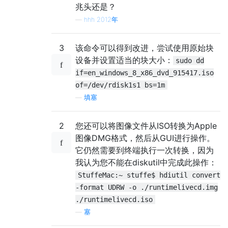
兆头还是？
—
hhh 2012年
3
该命令可以得到改进，尝试使用原始块
设备并设置适当的块大小：
sudo dd
if=en_windows_8_x86_dvd_915417.iso
of=/dev/rdisk1s1 bs=1m
—
填塞
2
您还可以将图像文件从ISO转换为Apple
图像DMG格式，然后从GUI进行操作。
它仍然需要到终端执行一次转换，因为
我认为您不能在diskutil中完成此操作：
StuffeMac:~ stuffe$ hdiutil convert
-format UDRW -o ./runtimelivecd.img
./runtimelivecd.iso
—
塞