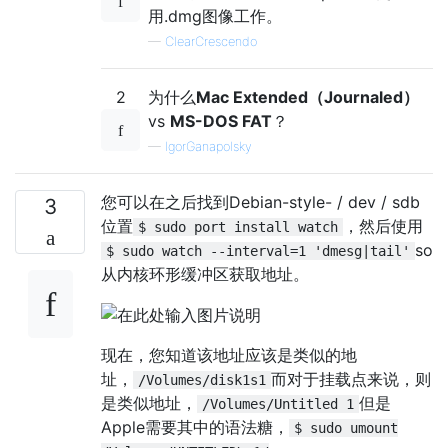
用.dmg图像工作。
—
ClearCrescendo
2
为什么
Mac Extended（Journaled）
vs
MS-DOS FAT
？
—
IgorGanapolsky
您可以在之后找到Debian-style- / dev / sdb
3
位置
，然后使用
$ sudo port install watch
so
$ sudo watch --interval=1 'dmesg|tail'
从内核环形缓冲区获取地址。
现在，您知道该地址应该是类似的地
址，
而对于挂载点来说，则
/Volumes/disk1s1
是类似地址，
但是
/Volumes/Untitled 1
Apple需要其中的语法糖，
$ sudo umount