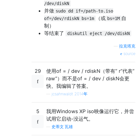
/dev/diskN
并做
sudo dd if=/path-to.iso
（或
自
of=/dev/rdiskN bs=1m
bs=1M
制）
等结束了
diskutil eject /dev/diskN
—
拉克塔克
source
29
使用of = / dev / rdiskN（带有“ r”代表“
raw”）而不是of = / dev / diskN会更
快。我编辑了答案。
—
jcsahnwaldt 2014年
5
我用Windows XP iso映像运行它，并尝
试用它启动-没运气。
—
史蒂文·瓦雄