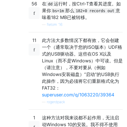
56
在
运行时，按Ctrl-T查看其进度。如
dd
果你
那么
意
bs=1m
182+0 records out
味着182 MB已被转移。
—
fletom '16
11
此方法大多数情况下都有效，它会创建
一个（通常取决于您的ISO版本）UDF格
式的USB驱动器。这些在OS X以及
Linux（而不是Windows）中可读。但是
（请注意），不要对要从（例如
Windows安装磁盘）“启动”的USB执行
此操作，因为必须将它们重新格式化为
FAT32：
superuser.com/q/1063220/39364
—
rogerdpack
1
这种方法对我来说都不起作用，无法启
动Windows 10的安装。我不得不使用