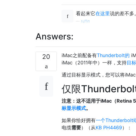
看起来它
在这里
说的差不多
—
ruffin
Answers:
iMac之前配备有
Thunderbolt的
i
20
iMac（2011年中）一样，支持
目
通过目标显示模式，您可以将iMa
仅限Thunderb
注意：这不适用于iMac（Retin
标显示模式
。
如果你恰好拥有
一个Thunderbo
电缆
需要
）（从
KB PH4469
）：