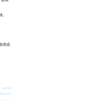
格。
乱电缆或
—
Jaume
source