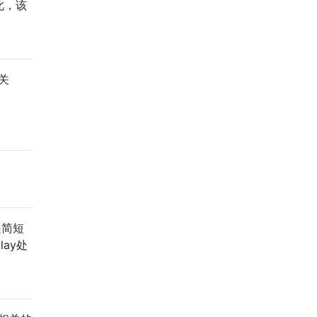
此，该
关
是简短
ay处