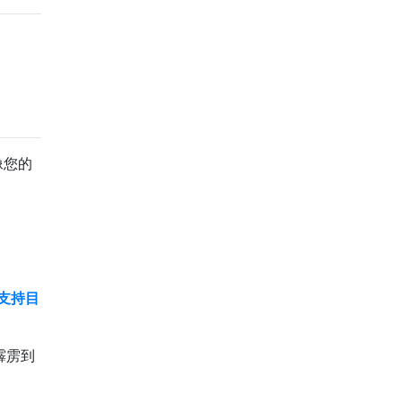
像您的
支持目
霹雳到