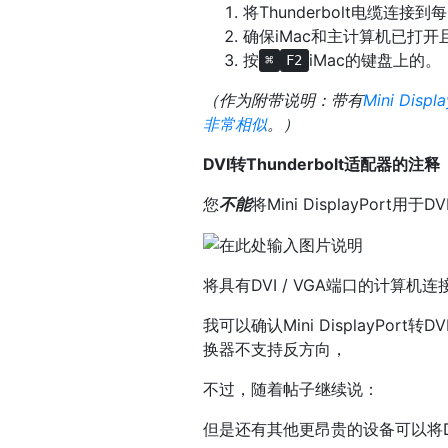
将Thunderbolt电缆连接到
确保iMac和主计算机已打
按
iMac的键盘上的。
⌘
F2
（作为附带说明：带有
Mini Displ
非常相似
。）
DVI转Thunderbolt适配器的注释
您
不能
将Mini DisplayPort用
将具有DVI / VGA端口的计算机连接
我可以确认Mini DisplayPort
换器不支持反方向，
不过，随着帖子继续说：
但是还有其他更昂贵的设备可以将DVI计