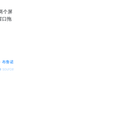
两个屏
窗口拖
—
布鲁诺
source