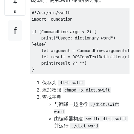
我找到了使用Swift 4的解决方案。
4
#!/usr/bin/swift

import Foundation

if (CommandLine.argc < 2) {

    print("Usage: dictionary word")

}else{

    let argument = CommandLine.arguments[1]
    let result = DCSCopyTextDefinition(nil,
    print(result ?? "")

保存为
dict.swift
添加权限
chmod +x dict.swift
查找字典
与翻译一起运行
./dict.swift
word
由编译器构建
swiftc dict.swift
并运行
./dict word