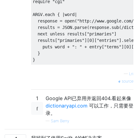
require "cgi"

ARGV.each { |word|

  response = open("http://www.google.com/di
  results = JSON.parse(response.sub(/dict_a
  next unless results["primaries"]

  results["primaries"][0]["entries"].select
    puts word + ": " + entry["terms"][0]["t
  }

—
Lri
source
1
Google API已弃用并返回404.看起来像
dictionaryapi.com
可以工作，只需要登
录。
—
Sam Berry