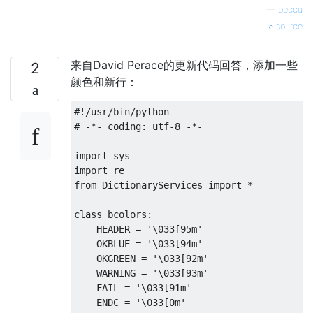
—
peccu
source
来自David Perace的更新代码回答，添加一些
2
颜色和新行：
#!/usr/bin/python

# -*- coding: utf-8 -*-

import sys

import re

from DictionaryServices import *

class bcolors:

    HEADER = '\033[95m'

    OKBLUE = '\033[94m'

    OKGREEN = '\033[92m'

    WARNING = '\033[93m'

    FAIL = '\033[91m'

    ENDC = '\033[0m'
