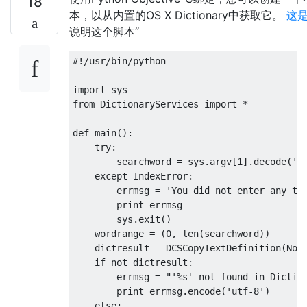
18
本，以从内置的OS X Dictionary中获取它。
这
说明这个脚本“
#!/usr/bin/python

import sys

from DictionaryServices import *

def main():

    try:

        searchword = sys.argv[1].decode('ut
    except IndexError:

        errmsg = 'You did not enter any ter
        print errmsg

        sys.exit()

    wordrange = (0, len(searchword))

    dictresult = DCSCopyTextDefinition(None
    if not dictresult:

        errmsg = "'%s' not found in Diction
        print errmsg.encode('utf-8')

    else:
