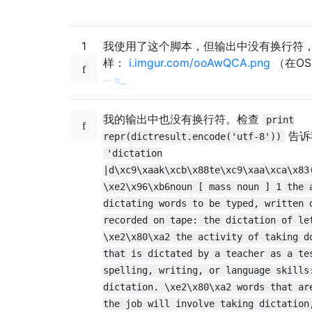
1
我使用了这个脚本，但输出中没有换行符
样：
i.imgur.com/ooAwQCA.png
（在OS 
—
h__
我的输出中也没有换行符。检查
print
告诉
repr(dictresult.encode('utf-8'))
'dictation
|d\xc9\xaak\xcb\x88te\xc9\xaa\xca\x83
\xe2\x96\xb6noun [ mass noun ] 1 the 
dictating words to be typed, written 
recorded on tape: the dictation of le
\xe2\x80\xa2 the activity of taking d
that is dictated by a teacher as a te
spelling, writing, or language skills
dictation. \xe2\x80\xa2 words that ar
the job will involve taking dictation