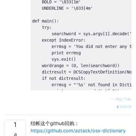
    BOLD = '\033[1m'

    UNDERLINE = '\033[4m'

def main():

    try:

        searchword = sys.argv[1].decode('ut
    except IndexError:

        errmsg = 'You did not enter any ter
        print errmsg

        sys.exit()

    wordrange = (0, len(searchword))

    dictresult = DCSCopyTextDefinition(None
    if not dictresult:

        errmsg = "'%s' not found in Diction
        print errmsg.encode('utf-8')

    else:

—
Huy Tran
        result = dictresult.encode('utf-8')
source
        result = re.sub(r'\|(.+?)\|', bcolo
        result = re.sub(r'▶', '\n\n ' + bco
结帐这个github回购：
        result = re.sub(r'• ', '\n   ' + bc
1
        result = re.sub(r'(‘|“)(.+?)(’|”)',
https://github.com/aztack/osx-dictionary
        print result
