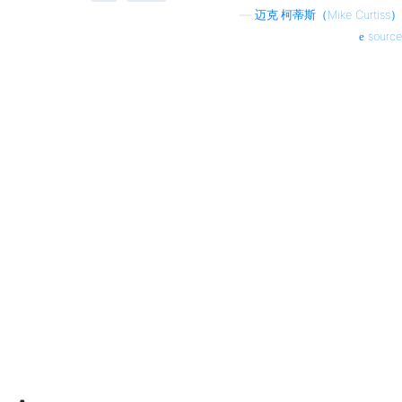
—
迈克·柯蒂斯（Mike Curtiss）
source