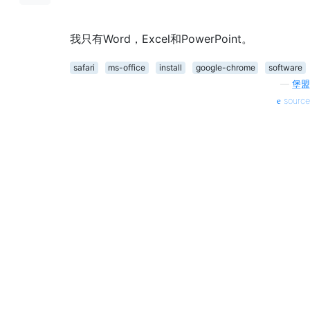
我只有Word，Excel和PowerPoint。
safari
ms-office
install
google-chrome
software
—
堡盟
source