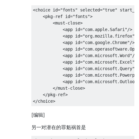
<choice id="fonts" selected="true" start_en
    <pkg-ref id="fonts">

        <must-close>

            <app id="com.apple.Safari"/>

            <app id="org.mozilla.firefox"/>
            <app id="com.google.Chrome"/>

            <app id="com.operasoftware.Oper
            <app id="com.microsoft.Word"/>

            <app id="com.microsoft.Excel"/>
            <app id="com.microsoft.Query"/>
            <app id="com.microsoft.Powerpoi
            <app id="com.microsoft.Outlook"
        </must-close>

    </pkg-ref>

[编辑]
另一对潜在的罪魁祸首是