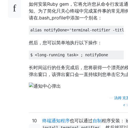
如何安装Ruby gem，它将允许您从命令行发送
知。为了简化只关心终端中完成某件事的常见用
请在.bash_profile中添加一个别名：
alias
 notifyDone
=
'terminal-notifier -title
然后，您可以简单地执行以下操作：
$ 
<
long
-
running task
>
;
 notifyDone
长时间运行的任务完成后，您将获得一个漂亮的
弹出窗口，该弹出窗口会一直持续到您单击它为
—
汤姆·克
s
10
终端通知程序
也可以通过
自制
程序安装：
。然后就可
install terminal-notifier