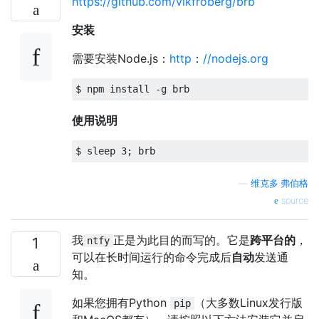
https://github.com/vikfroberg/brb
安装
需要安装Node.js：
http
：
//nodejs.org
$ npm install 
-
g brb
使用说明
$ sleep 
3
;
 brb
—
维克多·弗伯格
source
我
正是为此目的而写的。它是
跨平台的
，
1
ntfy
可以在长时间运行的命令完成后
自动
发送通
知。
如果您拥有Python
（大多数Linux发行版
pip