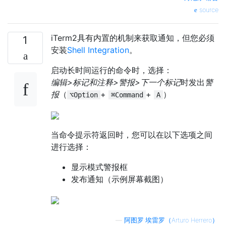
source
iTerm2具有内置的机制来获取通知，但您必须
1
安装
Shell Integration
。
启动长时间运行的命令时，选择：
编辑>标记和注释>警报>下一个标记
时发出
警
报
（
+
+
）
⌥Option
⌘Command
A
当命令提示符返回时，您可以在以下选项之间
进行选择：
显示模式警报框
发布通知（示例屏幕截图）
—
阿图罗·埃雷罗（Arturo Herrero）