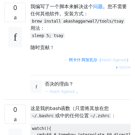
我编写了一个脚本来解决这个
问题
。您不需要
0
任何其他软件。安装方式：
brew install akashaggarwal7/tools/tsay
用法：
sleep 5; tsay
随时贡献！
—
阿卡什·阿加瓦尔（Akash Agarwal）
source
否决的理由？
—
Akash Agarwal，
这是我的bash函数（只需将其放在您
0
或中的任何位置
：
~/.bashrc
~/.zshrc
watch
(){
  cmd
=
$@ 
# Somehow interpolate $@ directly