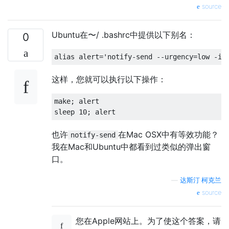
source
Ubuntu在〜/ .bashrc中提供以下别名：
0
alias
 alert
=
'notify-send --urgency=low -i 
这样，您就可以执行以下操作：
make
;
 alert
sleep 
10
;
 alert
也许
在Mac OSX中有等效功能？
notify-send
我在Mac和Ubuntu中都看到过类似的弹出窗
口。
—
达斯汀·柯克兰
source
您在Apple网站上。为了使这个答案，请