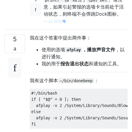
printf '\a'
tput bel
意，如果引起警报的选项卡当前处于活
动状态，则终端不会弹跳Dock图标。
—
Lri 2012年
我在这个答案中提出两件事：
5
使用的选项
，播放声音文件
，以
afplay
进行通知。
我的用于
报告退出状态
和通知的工具。
我有这个脚本
：
~/bin/donebeep
#!/bin/bash
if
[
"$@"
=
0
];
then
  afplay 
-
v 
2
/
System
/
Library
/
Sounds
/
Blow
.
else
  afplay 
-
v 
2
/
System
/
Library
/
Sounds
/
Sosum
fi