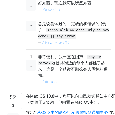
好东西。现在我可以玩些东西
—
Marco Prins
总是说尝试过的，完成的和错误的:(例
子：
(echo alik && echo Orly && say
done) || say error
—
AlikElzin-kilaka '16
1
非常便利。我一直在回声，
say -v
这使得附近的每个人都跳了起
Zarvox
来，这是一个稍微不那么令人震惊的通
知。
—
Siddhartha
在Mac OS 10.8中，您可以向自己发送通知中心
52
（类似于Growl，但内置在Mac OS中）。
签出“
从OS X中的命令行发送警报到通知中心
”