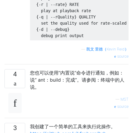
{-
r 
|
--
rate
}
 RATE
    play at playback rate
{-
q 
|
--
rQuality
}
 QUALITY
set
 the quality used 
for
 rate
-
scaled p
{-
d 
|
--
debug
}
    debug 
print
 output
—
凯文·里德（Kevin Reid）
source
您也可以使用“内置说”命令进行通知，例如：
4
说“ ant：build：完成”。请参阅：终端中的人
说。
—
MST
source
我创建了一个简单的工具来执行此操作。
3