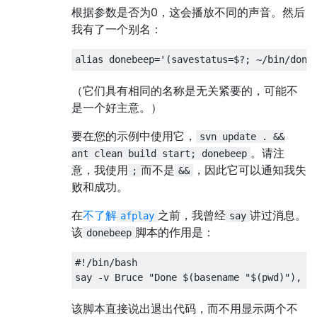
根据参数是否为0，这会播放不同的声音。然后
我有了一个别名：
alias
 donebeep
=
'(savestatus=$?; ~/bin/done
（它们具有相同的名称是无关紧要的，可能不
是一个好主意。）
要在您的示例中使用它，
svn update . &&
。请注
ant clean build start; donebeep
意，我使用
而不是
，因此它可以通知我失
;
&&
败和成功。
在
不了解
之前，我曾经
讲过消息。
afplay
say
该
脚本的作用是：
donebeep
#!/bin/bash
say 
-
v 
Bruce
"Done $(basename "
$
(
pwd
)
"), $
该脚本直接说出退出代码，而不用显示两个不