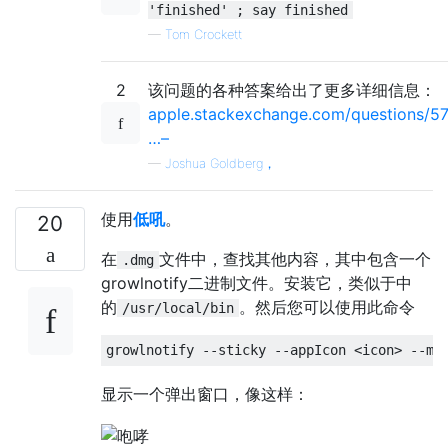
'finished' ; say finished
—
Tom Crockett
2
该问题的各种答案给出了更多详细信息：
apple.stackexchange.com/questions/57
…–
—
Joshua Goldberg，
使用
低吼
。
20
在
文件中，查找其他内容，其中包含一个
.dmg
growlnotify二进制文件。安装它，类似于中
的
。然后您可以使用此命令
/usr/local/bin
growlnotify 
--
sticky 
--
appIcon 
<icon>
--
me
显示一个弹出窗口，像这样：