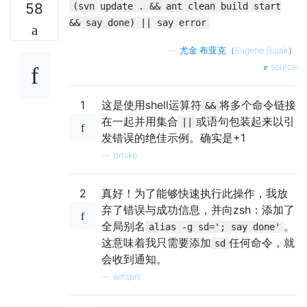
58
(svn update . && ant clean build start
&& say done) || say error
—
尤金·布亚克（Eugene Bujak）
source
1
这是使用shell运算符
将多个命令链接
&&
在一起并用集合
或语句包装起来以引
||
发错误的绝佳示例。确实是+1
—
bmike
2
真好！为了能够快速执行此操作，我放
弃了错误与成功信息，并向zsh：添加了
全局别名
。
alias -g sd='; say done'
这意味着我只需要添加
任何命令，就
sd
会收到通知。
—
wrtsprt