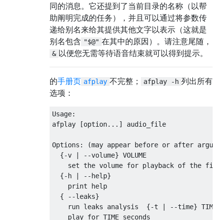
同的消息。它还提到了当前目录的名称（以帮
助阐明完成的任务），并且可以通过将参数传
递给别名来给其提供其他文字以表示（这就是
别名包含
在其中的原因）。请注意尾随，
"$@"
以便您无需等待语音结束就可以得到提示。
&
的
手册页
不完整；
列出所有
afplay
afplay -h
选项：
Usage
:
afplay 
[
option
...]
 audio_file
Options
:
(
may appear before 
or
 after argum
{-
v 
|
--
volume
}
 VOLUME
set
 the volume 
for
 playback of the fil
{-
h 
|
--
help
}
print
 help
{
--
leaks
}
    run leaks analysis  
{-
t 
|
--
time
}
 TIME
    play 
for
 TIME seconds