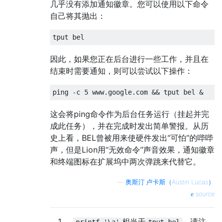
几乎没有添加通知徽章。您可以使用以下命令
自己将其抛出：
tput bel
因此，如果您正在后台进行一些工作，并且在
结束时需要通知，则可以尝试以下操作：
ping 
-
c 
5
 www
.
google
.
com 
&&
 tput bel 
&
这会将ping命令作为后台任务运行（挂起并完
成此任务），并在完成时发出简单警报。从历
史上看，BEL曾被用来使硬件发出“可怕”的哔哔
声，但是Lion用“无效命令”声音效果，通知徽章
和终端图标在扩展坞中两次弹跳来代替它。
—
奥斯汀·卢卡斯（Austin Lucas）
source
1
相当于
。请注