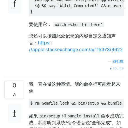
  $@ 
&&
 say 
'Watch Completed!'
&&
 osascrip
}
要使用它：
watch echo 'hi there'
您还可以按照此处记录的内容自定义通知声
音：
https
:
//apple.stackexchange.com/a/115373/9622
—
随机数
source
我一直在做这种事情。我的命令行可能看起来
0
像
$ rm 
Gemfile
.
lock
&&
 bin
/
setup 
&&
 bundle i
如果
和
命令成功完
bin/setup
bundle install
成，我将听到系统/命令语音说“全部完成”。如