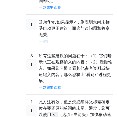
调即可。
—
杰弗里·西蒙
@Jeffrey如果显示×，则表明您尚未接
受自动更正建议，而这与该问题和答案
无关。
—
grg
3
所有这些建议的问题在于：（1）它们暗
示您正在观察输入的内容；（2）缓慢输
入。如果您习惯查看其他参考资料或快
速键入内容，那么您将比“看到x”过程更
早。
—
杰弗里·西蒙
1
此方法有效，但是您必须将光标精确定
位在要还原的单词的末尾。通常，您可
以使用
（选项+左箭头）加快移动速
⌥←