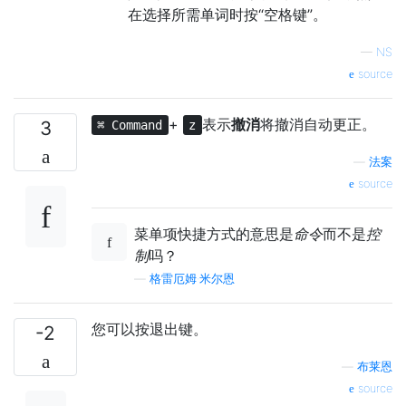
在选择所需单词时按“空格键”。
—
NS
source
+
表示
撤消
将撤消自动更正。
3
⌘ Command
z
—
法案
source
菜单项快捷方式的意思是
命令
而不是
控
制
吗？
—
格雷厄姆·米尔恩
您可以按退出键。
-2
—
布莱恩
source