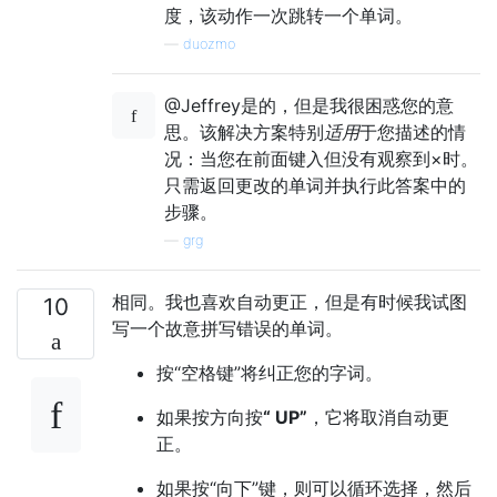
度，该动作一次跳转一个单词。
—
duozmo
@Jeffrey是的，但是我很困惑您的意
思。该解决方案特别
适用
于您描述的情
况：当您在前面键入但没有观察到×时。
只需返回更改的单词并执行此答案中的
步骤。
—
grg
相同。我也喜欢自动更正，但是有时候我试图
10
写一个故意拼写错误的单词。
按“空格键”将纠正您的字词。
如果按方向按
“ UP”
，它将取消自动更
正。
如果按“向下”键，则可以循环选择，然后