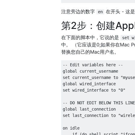
注意旁边的数字
在开头 - 
en
第2步：创建Appl
在下面的脚本中，它说的是
set w
中。 （它应该是0;如果你在Mac
替换您自己的Mac用户名。
-- Edit variables here --

global current_username

set current_username to "myuse
global wired_interface

set wired_interface to "0"

-- DO NOT EDIT BELOW THIS LINE
global last_connection

set last_connection to "wirele
on idle

    if (do shell script "ifcon