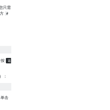
您只需
下方
#
并按
返
态）：
要单击