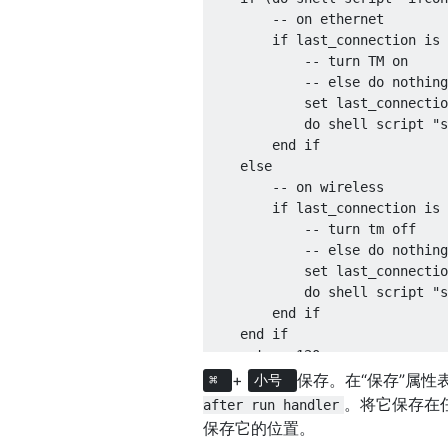
        -- on ethernet

        if last_connection is 
            -- turn TM on

            -- else do nothing
            set last_connectio
            do shell script "s
        end if

    else

        -- on wireless

        if last_connection is 
            -- turn tm off

            -- else do nothing
            set last_connectio
            do shell script "s
        end if

    end if

    return 120

+
保存。在“保存”属性
⌘
小号
。将它保存在任
after run handler
保存它的位置。