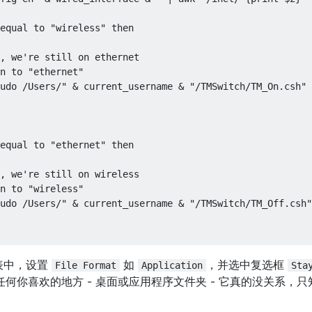
equal to "wireless" then

, we're still on ethernet

n to "ethernet"

udo /Users/" & current_username & "/TMSwitch/TM_On.csh"

equal to "ethernet" then

, we're still on wireless

n to "wireless"

udo /Users/" & current_username & "/TMSwitch/TM_Off.csh"

表中，设置
如
，并选中复选框
File Format
Application
Sta
何你喜欢的地方 - 桌面或应用程序文件夹 - 它真的没关系，只