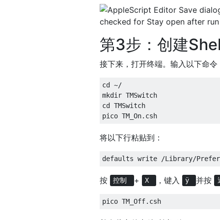
第3步：创建She
接下来，打开终端。输入以下命令
cd ~/

mkdir TMSwitch

cd TMSwitch

将以下行粘贴到：
按
+
，键入
并按
控制
X
ÿ