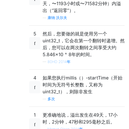
天，〜1193小时或〜71582分钟）内溢
出（“返回零”）。
—
康纳·沃尔夫
5
然后，您要做的就是使用另一个
uint32_t，它会在第一个翻转时递增。然
后，您可以在两次翻转之间享受大约
5.846×10 ^ 8年的时间。
—
80HD 2014年
4
如果您执行millis（）-startTime（开始
时间为无符号长整数，又称为
uint32_t），则除非发生
—
多次
1
更准确地说，溢出发生在49天，17小
时，2分钟，47秒和295毫秒之后。