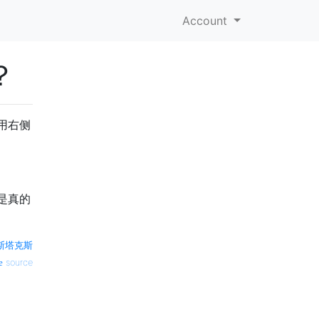
Account
？
用右侧
是真的
斯塔克斯
source