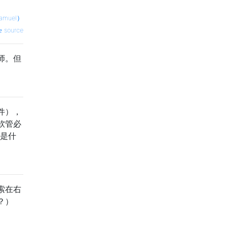
amuel）
source
师。但
件），
软管必
不是什
索在右
？）