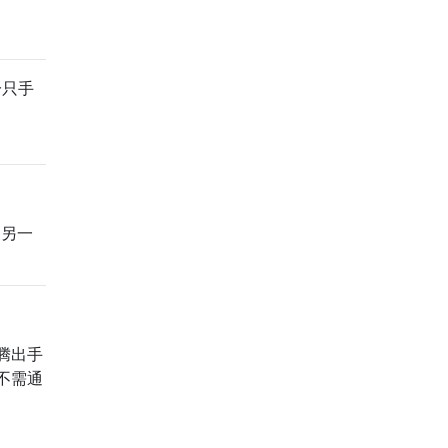
一只手
。
到另一
腾出手
不需通