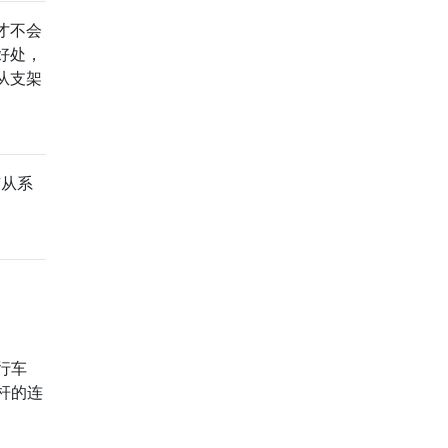
才不会
好处，
从支架
有从系
。
行车
杆的连