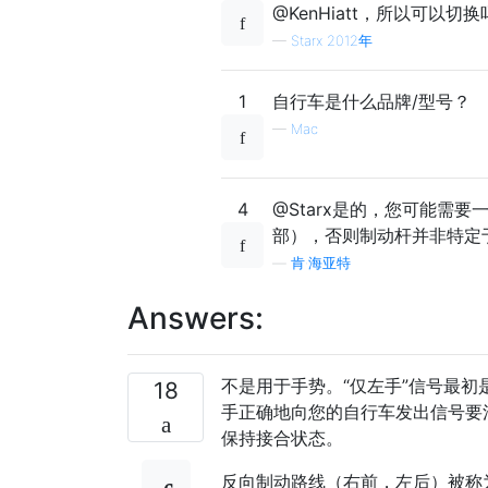
@KenHiatt，所以可以切
—
Starx 2012年
1
自行车是什么品牌/型号？
—
Mac
4
@Starx是的，您可能需
部），否则制动杆并非特定
—
肯·海亚特
Answers:
不是用于手势。“仅左手”信号最
18
手正确地向您的自行车发出信号要
保持接合状态。
反向制动路线（右前，左后）被称为