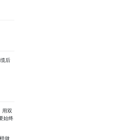
电缆后
。用双
要始终
这样做