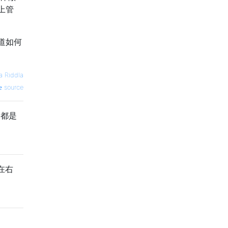
上管
道如何
a Riddla
source
州都是
在右