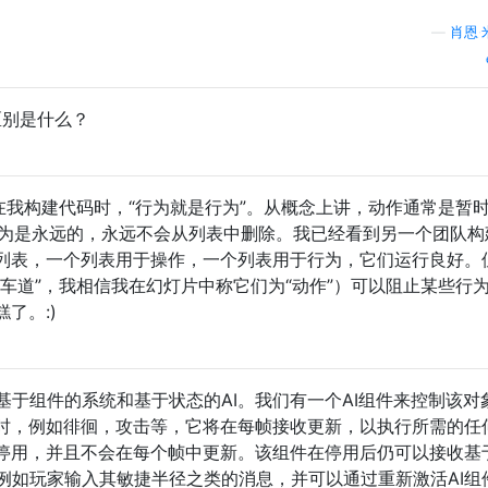
—
肖恩·
区别是什么？
在我构建代码时，“行为就是行为”。从概念上讲，动作通常是暂时
而行为是永远的，永远不会从列表中删除。我已经看到另一个团队构
列表，一个列表用于操作，一个列表用于行为，它们运行良好。
车道”，我相信我在幻灯片中称它们为“动作”）可以阻止某些行
了。:)
于组件的系统和基于状态的AI。我们有一个AI组件来控制该对
态时，例如徘徊，攻击等，它将在每帧接收更新，以执行所需的任
停用，并且不会在每个帧中更新。该组件在停用​​后仍可以接收基
例如玩家输入其敏捷半径之类的消息，并可以通过重新激活AI组