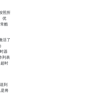
按照所
。优
非常酷
果激活了
为
计时器
操作列表
。超时
推送到
总是将