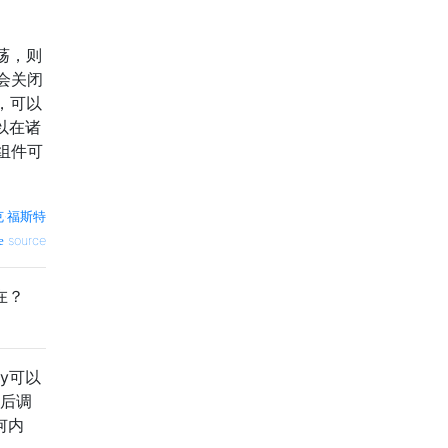
荡，则
会关闭
，可以
以在诸
组件可
克·福斯特
source
在？
ny可以
后调
何内