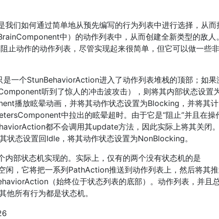
是我们如何通过简单地从预先编写的行为列表中进行选择，从而
ainComponent中）的动作列表中，从而创建全新类型的敌人
非阻止动作的动作列表，尽管实现起来很简单，但它可以做一些
一个StunBehaviorAction进入了动作列表堆栈的顶部；如
Component听到了惊人的冲击波攻击），则将其内部状态设置
omponent播放眩晕动画，并将其动作状态设置为Blocking，并将其
etersComponent中拉出的眩晕超时。由于它是“阻止”并且在
viorAction都不会调用其update方法，因此实际上将其关闭
n会将其状态设置回Idle，将其动作状态设置为NonBlocking。
个内部状态机实现的。实际上，仅有的两个没有状态机的是
tion（如果空闲，它将把一系列PathAction推送到动作列表上，然后将其
meBehaviorAction（始终位于状态列表的底部）。动作列表，并且
）。其他所有行为都是状态机。