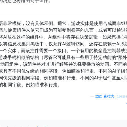
的消息也将路由到子组件。
语非常模糊，没有具体示例。通常，游戏实体是使用合成而非继
添加健康组件来使它们成为可能受到损害的东西，或者可以通过
AI放在这样的组件中。AI组件中将存在决策逻辑，如果您担心
将信息收集到黑板中，仅允许AI逻辑访问。还存在依赖于AI系
制一个实体，而该控件需要一个接口。一个有用的概念是控制器或
家游戏手柄相似的结构（尽管它可能具有一些用于特定功能的“额
到动画组件，该组件将对其进行解释并选择要播放的动画。不同的
或具有不同优先级的相同字段。例如瞄准和行走。不同的AI子组
同优先级的相同字段。例如瞄准和行走。不同的AI子组件甚至可
的相同字段。例如瞄准和行走。
—
杰西·克拉夫（Jesse 