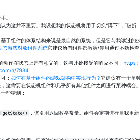
新手。
认为这并不重要。我设想我的状态机将用于切换“蹲下”，“破折
于基于组件的体系结构来说是最自然的系统，但是它与我读过的
动态游戏对象组件系统
它建议所有组件都激活/停用通过不断检查
之类的动作在状态上是有意义的，这与此处接受的响应不同：
https
:
.com/a/7934
两可：
如何在基于组件的游戏架构中实现行为？
它建议有一个单
是，这需要在状态机组件和几乎所有其他组件之间进行某种耦合
是一些猜测：
用
，该引用返回枚举常量。组件会定期进行自我更新
getState()