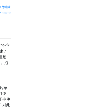
米德迪奇
source
的-它
建了一
但是，
为。抱
象/单
何逻
于事件
件对此