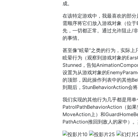
成。
在该特定游戏中，我最喜欢的部分
需顺序将它们放入游戏对象（位于Br
先，一切都正常。通过允许阻止/
的事情。
甚至像“眩晕”之类的行为，实际上只是
眩晕行为（观察到游戏对象的Ears
Stunned，告知AnimationC
设置为从游戏对象的EnemyParam
的顶部，因此操作列表中的其他Beha
到期后，StunBehaviorActio
我们实现的其他行为几乎都是用单
PatrolPathBehaviorAc
MoveAction上）和GuardHo
PathAction推回到敌人的家中