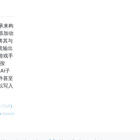
承来构
添加动
将其与
统输出
游戏手
外按
AI子
件甚至
以写入
Cluff）
source