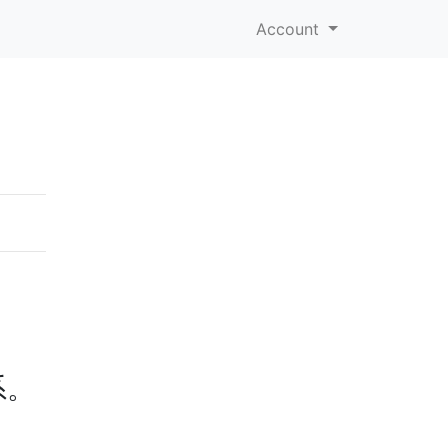
Account
系。