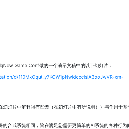
ew Game Conf做的一个演示文稿中的以下幻灯片：
entation/d/110MxOqut_y7KOW1pNwIdcccisIA3ooJwVR-xm-
在幻灯片中解释得有些差（在幻灯片中有所说明））与作用于基
殊的合成系统相同，旨在满足您需要更简单的AI系统的各种行为