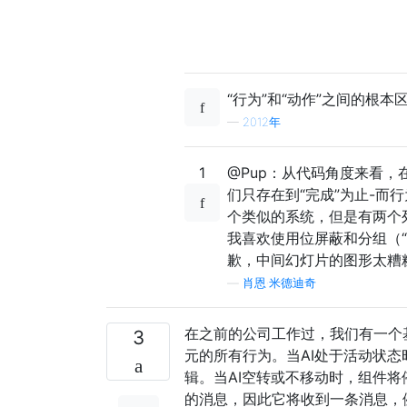
“行为”和“动作”之间的根本
—
2012年
1
@Pup：从代码角度来看，
们只存在到“完成”为止-
个类似的系统，但是有两个
我喜欢使用位屏蔽和分组（“
歉，中间幻灯片的图形太糟糕
—
肖恩·米德迪奇
在之前的公司工作过，我们有一个基
3
元的所有行为。当AI处于活动状
辑。当AI空转或不移动时，组件将
的消息，因此它将收到一条消息，