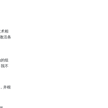
技术相
激活条
独的组
。我不
，并根