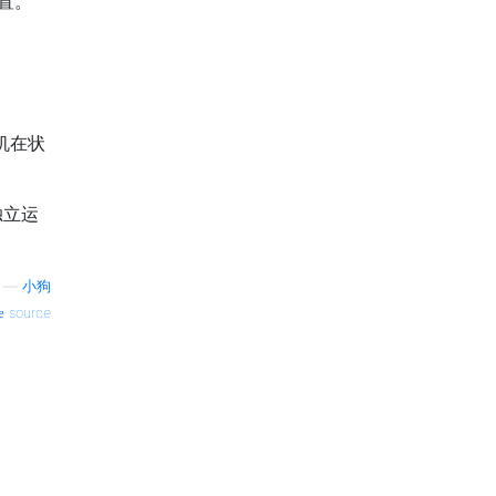
置。
机在状
独立运
—
小狗
source