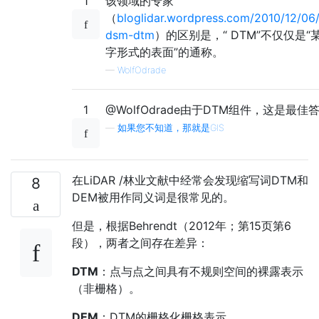
1
该领域的专家
（
bloglidar.wordpress.com/2010/12/06
dsm-dtm
）的区别是，“ DTM”不仅仅是“
字形式的表面”的通称。
—
WolfOdrade
1
@WolfOdrade由于DTM组件，这是最佳
—
如果您不知道，那就是GIS
在LiDAR /林业文献中经常会发现缩写词DTM和
8
DEM被用作同义词是很常见的。
但是，根据Behrendt（2012年；第15页第6
段），两者之间存在差异：
DTM
：点与点之间具有不规则空间的裸露表示
（非栅格）。
DEM
：DTM的栅格化栅格表示。