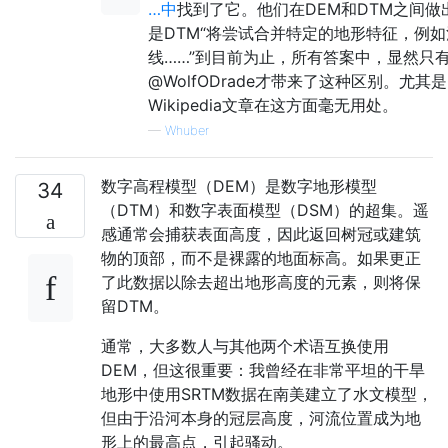
…中
找到了它。他们在DEM和DTM之间做
是DTM“将尝试合并特定的地形特征，例
线……”到目前为止，所有答案中，显然只
@WolfODrade才带来了这种区别。尤其
Wikipedia文章在这方面毫无用处。
—
Whuber
数字高程模型（DEM）是数字地形模型
34
（DTM）和数字表面模型（DSM）的超集。遥
感通常会捕获表面高度，因此返回树冠或建筑
物的顶部，而不是裸露的地面标高。如果更正
了此数据以除去超出地形高度的元素，则将保
留DTM。
通常，大多数人与其他两个术语互换使用
DEM，但这很重要：我曾经在非常平坦的干旱
地形中使用SRTM数据在南美建立了水文模型，
但由于沿河本身的冠层高度，河流位置成为地
形上的最高点，引起骚动。