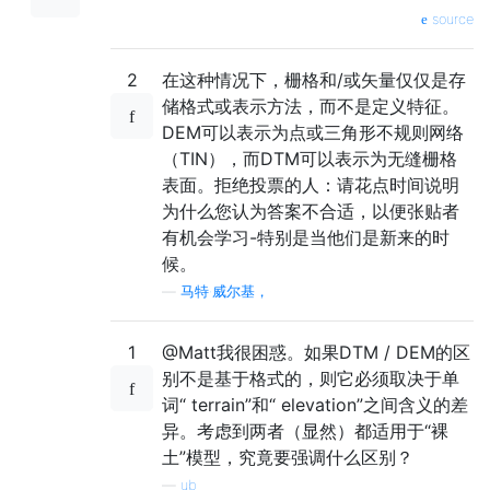
source
2
在这种情况下，栅格和/或矢量仅仅是存
储格式或表示方法，而不是定义特征。
DEM可以表示为点或三角形不规则网络
（TIN），而DTM可以表示为无缝栅格
表面。拒绝投票的人：请花点时间说明
为什么您认为答案不合适，以便张贴者
有机会学习-特别是当他们是新来的时
候。
—
马特·威尔基，
1
@Matt我很困惑。如果DTM / DEM的区
别不是基于格式的，则它必须取决于单
词“ terrain”和“ elevation”之间含义的差
异。考虑到两者（显然）都适用于“裸
土”模型，究竟要强调什么区别？
—
ub