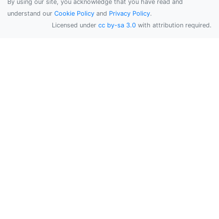
By using our site, you acknowledge that you have read and
understand our
Cookie Policy
and
Privacy Policy
.
Licensed under
cc by-sa 3.0
with attribution required.