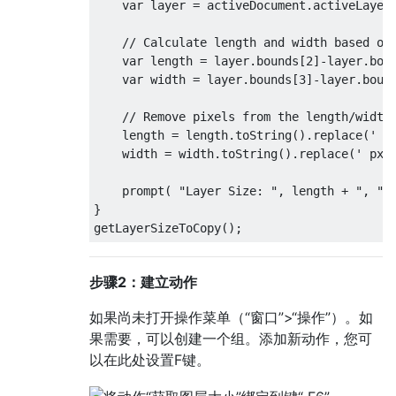
    var layer = activeDocument.activeLayer;
    // Calculate length and width based on 
    var length = layer.bounds[2]-layer.boun
    var width = layer.bounds[3]-layer.bound
    // Remove pixels from the length/width 
    length = length.toString().replace(' px
    width = width.toString().replace(' px',
    prompt( "Layer Size: ", length + ", " +
}

步骤2：建立动作
如果尚未打开操作菜单（“窗口”>“操作”）。如
果需要，可以创建一个组。添加新动作，您可
以在此处设置F键。