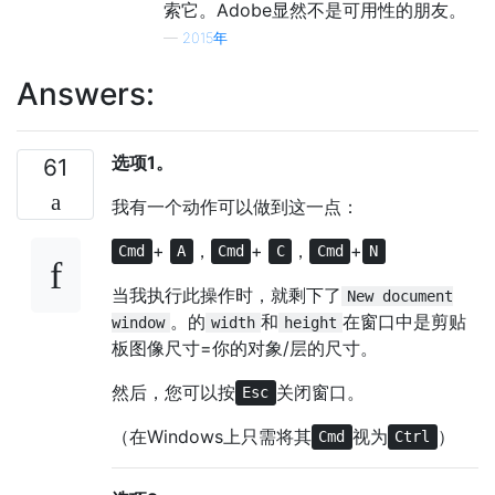
索它。Adobe显然不是可用性的朋友。
—
2015年
Answers:
选项1。
61
我有一个动作可以做到这一点：
+
，
+
，
+
Cmd
A
Cmd
C
Cmd
N
当我执行此操作时，就剩下了
New document
。的
和
在窗口中是剪贴
window
width
height
板图像尺寸=你的对象/层的尺寸。
然后，您可以按
关闭窗口。
Esc
（在Windows上只需将其
视为
）
Cmd
Ctrl