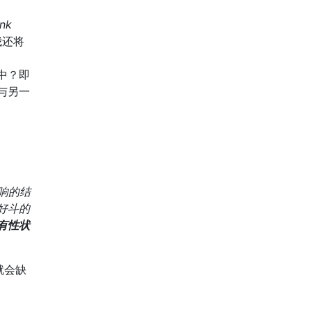
ank
我还将
中？即
与另一
响的结
好斗的
有性状
就会缺