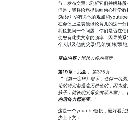
节，发布文章比剖析它们并解释所
但是，我将给您提供哈佛心理学教授史蒂
Slate）中
有关他的观点和yout
在会议上发表他谈论育儿的这一分
我也想问一个问题，你们是否在任
使您有此类文章的频率，因果关系
个人以及他的父母/兄弟/姐妹/双
空白内容：
现代人性的否定
第19章：儿童，
第375页
...”
《第一定律》暗示，任何一项测
论的研究都是毫无价值的，因为这
孩子，健谈的父母会健谈儿童）。
的遗传力都是零
。
“
这是一个youtube链接，最好看
少上下文：