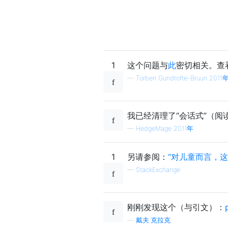
1
这个问题与
此
密切相关。查
—
Torben Gundtofte-Bruun 2011
我已经清理了“会话式”（
—
HedgeMage 2011年
1
另请参阅：
“对儿童而言，
—
StackExchange
刚刚发现这个（与引文）：
—
戴夫·克拉克