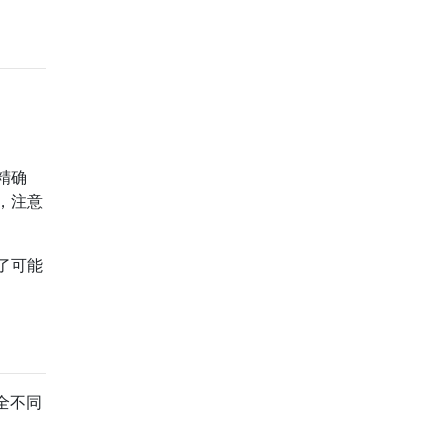
精确
，注意
了可能
全不同