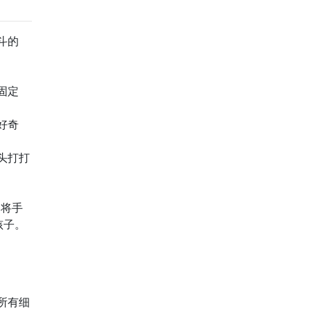
斗的
固定
好奇
头打打
如将手
孩子。
所有细