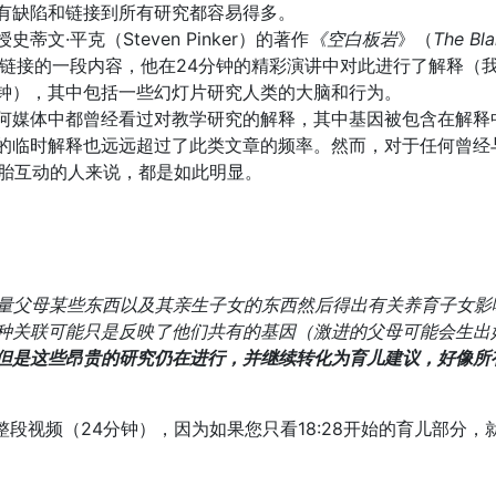
有缺陷和链接到所有研究都容易得多。
文·平克（Steven Pinker）的著作
《空白板岩
》（
The Bl
ube链接的一段内容，他在24分钟的精彩演讲中对此进行了解释（
钟），其中包括一些幻灯片研究人类的大脑和行为。
何媒体中都曾经看过对教学研究的解释，其中基因被包含在解释
的临时解释也远远超过了此类文章的频率。然而，对于任何曾经
胞胎互动的人来说，都是如此明显。
量父母某些东西以及其亲生子女的东西然后得出有关养育子女影
种关联可能只是反映了他们共有的基因（激进的父母可能会生出
但是这些昂贵的研究仍在进行，并继续转化为育儿建议，好像所
完整段视频（24分钟），因为如果您只看18:28开始的育儿部分，