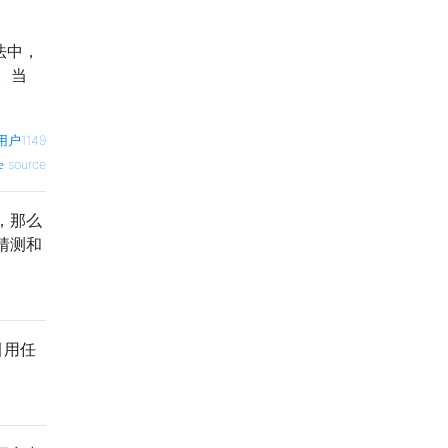
法中，
。当
用户1149
source
，那么
猜测和
引用任