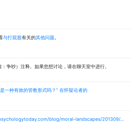
看
与打屁股
有关的
其他问题
。
年
阅读：争吵）注释。如果您想讨论，请在聊天室中进行。
这是一种有效的管教形式吗？” 在怀疑论者的
psychologytoday.com/blog/moral-landscapes/201309/...