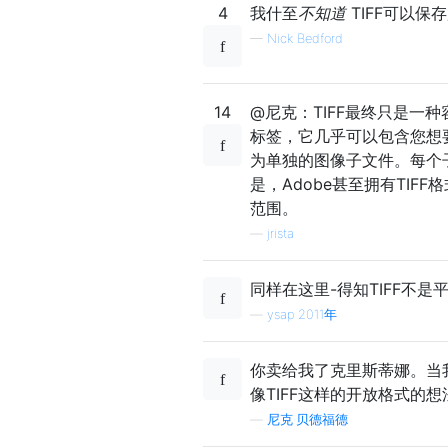
4
我什至
不知道
TIFF可以保
—
Nick Bedford
14
@尼克：TIFF最终只是一
标签，它几乎可以包含您想要
为单独的图像子文件。每个
是，Adobe甚至拥有TIF
范围。
—
jrista
同样在这里-得知TIFF不是
—
ysap 2011年
你卖给我了克里斯蒂娜。当我
像TIFF这样的开放格式的
—
尼克·贝德福德