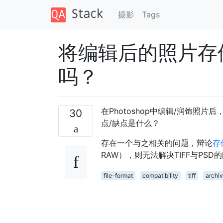
摄影
Tags
将编辑后的照片存储
吗？
在Photoshop中编辑/润饰照
30
点/缺点是什么？
存在一个与之相关的问题，辩论
存
RAW），则无法解决TIFF与PSD
file-format
compatibility
tiff
archi