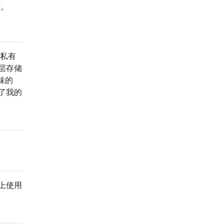
等。
用私有
层存储
味的
出了我的
D上使用