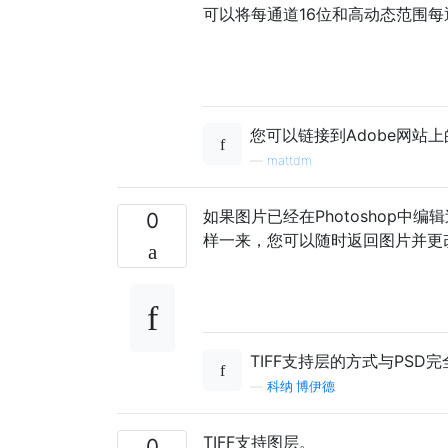
可以将每通道16位和高动态范围每
您可以链接到Adobe网站
—
mattdm
如果图片已经在Photoshop中编
0
样一来，您可以随时返回图片并更
TIFF支持层的方式与PS
—
科纳·博伊德
TIFF支持图层。
0