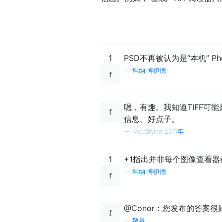
1
PSD不再被认为是“本机” P
—
科纳·博伊德
嗯，有趣。我知道TIFF可
信息。好点子。
—
MetroWind 2011年
1
+1指出并非每个图像查看器
—
科纳·博伊德
@Conor：您发布的答案很好
—
敬畏