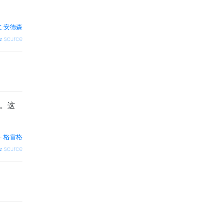
·安德森
source
式。这
—
格雷格
source