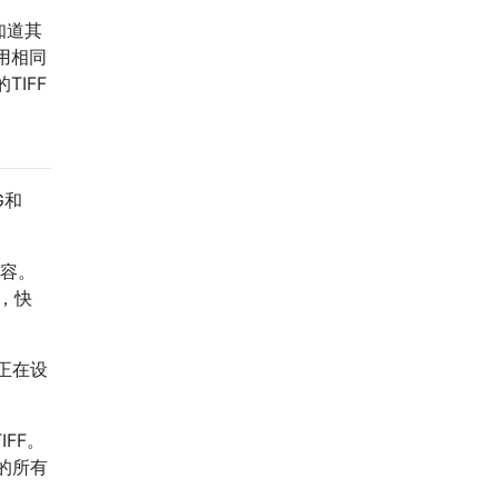
知道其
用相同
IFF
G和
内容。
，快
正在设
IFF。
的所有