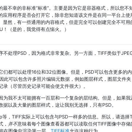
过的最不幸的非标准“标准”。主要是因为它是容器格式，所以您不
的应用程序是否会打开它，除非您知道该文件是在同一平台上使
。显然，有一些通用的内容格式，但是完全可以创建完全不可用的T
…U！（是的，我觉得有点恼火。）
序不处理PSD，因为格式非常复杂。另一方面，TIFF类似于JPE
。它们都可以处理16位和32位图像。但是，PSD可以包含更多的
格式，因此可以包含许多照片编辑元数据，例如图层样式，图层文件夹
记录（尽管历史记录可能会使文件很大）。
F，因为我不太可能拥有一百层和一个复杂的层结构。但是，如果我
数据以及大量的图层样式，这让我别无选择，只有PSD。
sap等，TIFF实际上可以包含与PSD一样多的信息。所以，请选择T
式，
并不
意味着每个图像查看器都可以读取任何TIFF图像中存储
器只能在图像中渲染第一层。
TIFF标准
允许这种行为。