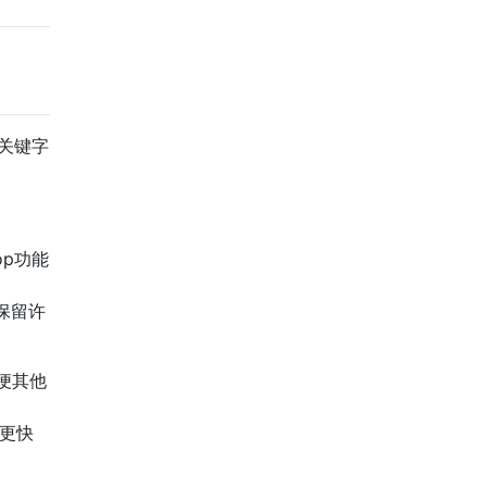
。关键字
op功能
件并保留许
便其他
中更快