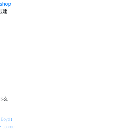
shop
烈建
那么
 Boyd）
source